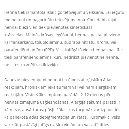
Henna tiek izmantota īslaicīgo tetovējumu veikšanā. Lai iegūtu
melno toni un pagarinātu tetovējuma noturību, dabiskajai
hennai bieži vien tiek pievienotas sintētiskass
krāsvielas. Melnās krāsas iegūšanai, hennas pastai pievieno
karmīnsarkano, toluoldiamīnu, sudraba nitrātu, hromu vai
parafenilēndiamīnu (PPD). Viss kaitīgākā viela hennas pastā ir
tieši parafenilēndiamīns, kuru nedrīkst pievienot ne hennā,
ne citos kosmētikas līdzekļos.
Daudzie pievienojumi hennai ir cēlonis alerģiskām ādas
reakcijām, hroniskiem iekaisumam vai vēlīnām alerģiskām
reakcijām. Visbiežāk simptomi parādās 2-12 dienas pēc
hennas zīmējuma uzgleznošanas. Alerģija sākumā parasti ir
kā nieze, apsārtums, pūšļi, čūlas, kas turpmāk var izpausties
kā paliekoša ādas depigmentācija un rētas. Turpmāk cilvēks
var kļūt pastāvīgi jutīgs uz šīm vielām un var attīstīties