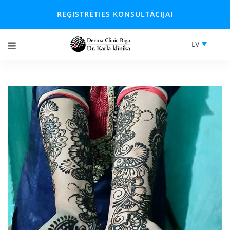
REĢISTRĒTIES KONSULTĀCIJAI
LV