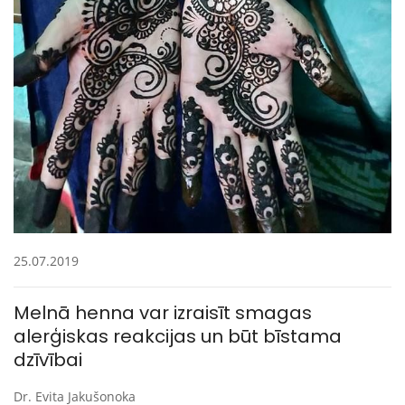
25.07.2019
Melnā henna var izraisīt smagas
alerģiskas reakcijas un būt bīstama
dzīvībai
Dr. Evita Jakušonoka