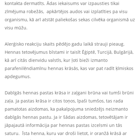
kontakta dermatīts. Ādas iekaisums var izpausties tikai
zīmējuma robežās, apkārtējos audos vai izplatīties pa visu
organismu, kā arī atstāt paliekošas sekas cilvēka organismā uz
visu mūžu.
Alerģisko reakciju skaits pēdējo gadu laikā strauji pieaug.
Hennas tetovējumus bīstami ir taisīt Ēģiptē, Turcijā, Bulgārijā,
kā arī citās dienvidu valstīs, kur ļoti bieži izmanto
parafenilēndiamīnu hennas krāsās, kas var pat radīt ķīmiskos
apdegumus.
Dabīgās hennas pastas krāsa ir zaļgani brūna vai tumši brūni
zaļa. Ja pastas krāsa ir citos toņos, īpaši tumšos, tas rada
pamatotas aizdomas, ka pakalpojuma sniedzējs neizmanto
dabīgās hennas pastu. Ja ir šādas aizdomas, tetovētājam ir
jāpajautā informācija par hennas pastas izcelsmi un tās
saturu. Īsta henna, kuru var droši lietot, ir oranžā krāsā ar