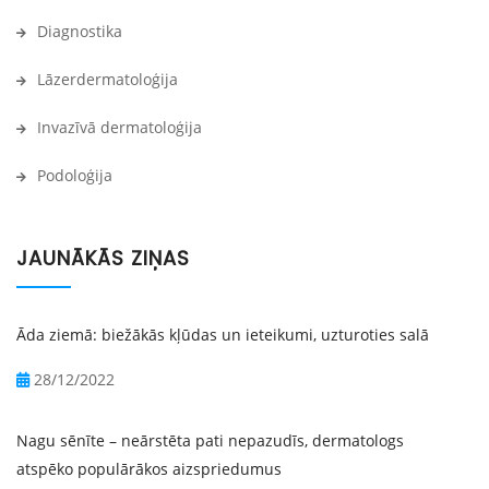
Diagnostika
Lāzerdermatoloģija
Invazīvā dermatoloģija
Podoloģija
JAUNĀKĀS ZIŅAS
Āda ziemā: biežākās kļūdas un ieteikumi, uzturoties salā
28/12/2022
Nagu sēnīte – neārstēta pati nepazudīs, dermatologs
atspēko populārākos aizspriedumus