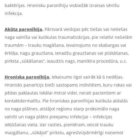
baktērijas. Hronisku paronīhiju visbiežāk izraisas sēnīšu
infekcija.
Akūta paronīhija
.
Pārsvarā veidojas pēc tiešas vai netiešas
naga valnīša vai kutikulas traumatizācijas, pie relatīvi nelielām
traumām – trauku magāšana, ievainojums no skabargas vai
ērkšķa, nagu grauzšana, ienadžu grauzšanas vai plūkāšanas,
pirksta „sūkāšanas”, ieaudzis nags, manikīra procedūra, u.c.
Hroniska paronīhija
.
Iekaisums ilgst vairāk kā 6 nedēļas.
Hronisks panarīcijs bieži sastopams indivīdiem, kuru rokas vai
pēdas pakļautas lokālai mitrai videi, nerati pacientiem ar
kontaktdermatītu. Pie hroniskas paronīhijas kutikula atdalās
no naga plātnes, atstājot reģionu starp proksimālo naga
valnīti un naga plātni pieejamu infekcijai – infekcijas
iekļūšanas vieta. Var rasties, piemēram, veicot trauku
mazgāšanu, „sūkājot” pirkstu, agresīvi/pārmērīgi noņemot