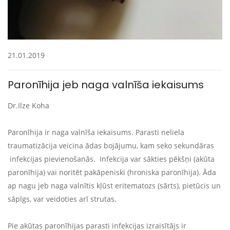
21.01.2019
Paronīhija jeb naga valnīša iekaisums
Dr.Ilze Koha
Paronīhija ir naga valnīša iekaisums. Parasti neliela
traumatizācija veicina ādas bojājumu, kam seko sekundāras
infekcijas pievienošanās. Infekcija var sākties pēkšņi (akūta
paronīhija) vai noritēt pakāpeniski (hroniska paronīhija). Āda
ap nagu jeb naga valnītis kļūst eritematozs (sārts), pietūcis un
sāpīgs, var veidoties arī strutas.
Pie akūtas paronīhijas parasti infekcijas izraisītājs ir