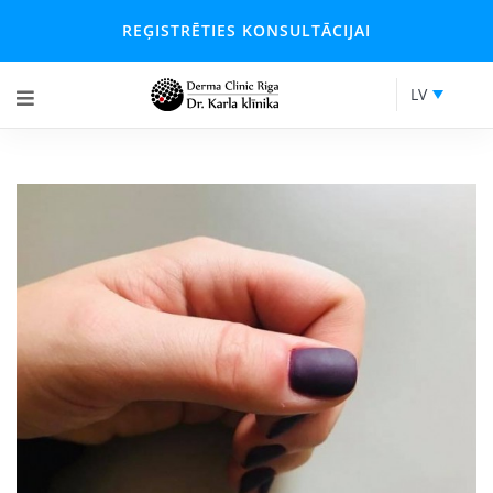
REĢISTRĒTIES KONSULTĀCIJAI
LV