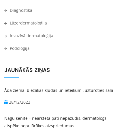
Diagnostika
Lāzerdermatoloģija
Invazīvā dermatoloģija
Podoloģija
JAUNĀKĀS ZIŅAS
Āda ziemā: biežākās kļūdas un ieteikumi, uzturoties salā
28/12/2022
Nagu sēnīte – neārstēta pati nepazudīs, dermatologs
atspēko populārākos aizspriedumus