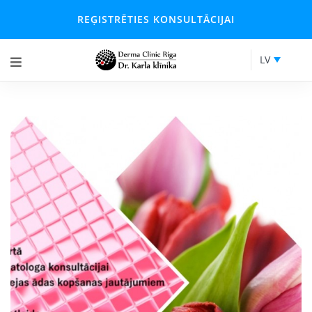
REĢISTRĒTIES KONSULTĀCIJAI
LV