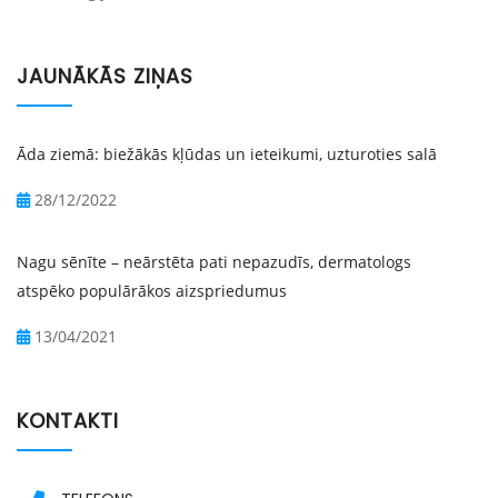
JAUNĀKĀS ZIŅAS
Āda ziemā: biežākās kļūdas un ieteikumi, uzturoties salā
28/12/2022
Nagu sēnīte – neārstēta pati nepazudīs, dermatologs
atspēko populārākos aizspriedumus
13/04/2021
KONTAKTI