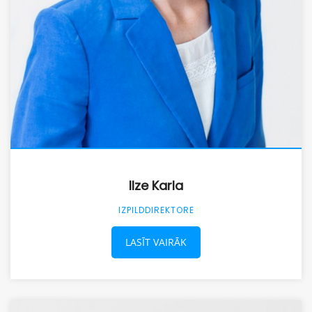
Ilze Karla
IZPILDDIREKTORE
LASĪT VAIRĀK