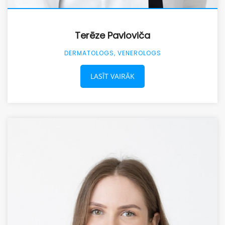
Terēze Pavloviča
DERMATOLOGS, VENEROLOGS
LASĪT VAIRĀK