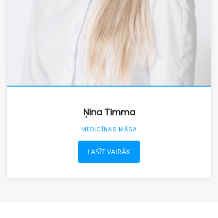
Ņina Timma
MEDICĪNAS MĀSA
LASĪT VAIRĀK