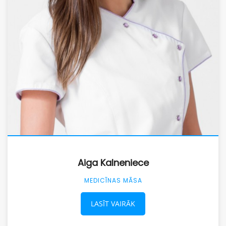
Aiga Kalneniece
MEDICĪNAS MĀSA
LASĪT VAIRĀK