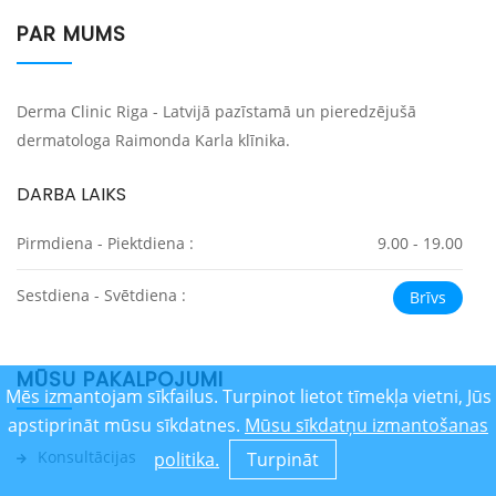
PAR MUMS
Derma Clinic Riga - Latvijā pazīstamā un pieredzējušā
dermatologa Raimonda Karla klīnika.
DARBA LAIKS
Pirmdiena - Piektdiena :
9.00 - 19.00
Sestdiena - Svētdiena :
Brīvs
MŪSU PAKALPOJUMI
Mēs izmantojam sīkfailus. Turpinot lietot tīmekļa vietni, Jūs
apstiprināt mūsu sīkdatnes.
Mūsu sīkdatņu izmantošanas
Konsultācijas
politika.
Turpināt