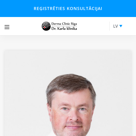
REĢISTRĒTIES KONSULTĀCIJAI
LV