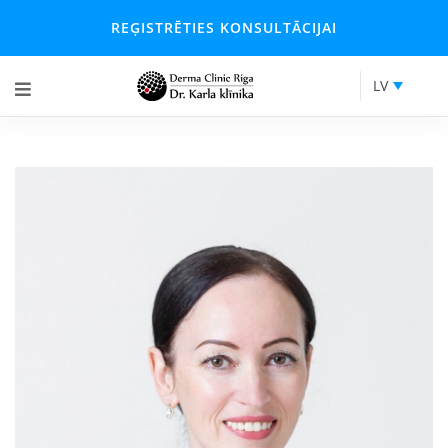
REĢISTRĒTIES KONSULTĀCIJAI
LV