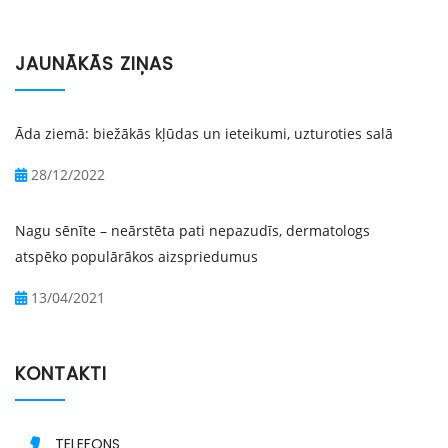
JAUNĀKĀS ZIŅAS
Āda ziemā: biežākās kļūdas un ieteikumi, uzturoties salā
28/12/2022
Nagu sēnīte – neārstēta pati nepazudīs, dermatologs
atspēko populārākos aizspriedumus
13/04/2021
KONTAKTI
TELEFONS