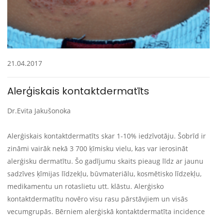
21.04.2017
Alerģiskais kontaktdermatīts
Dr.Evita Jakušonoka
Alerģiskais kontaktdermatīts skar 1-10% iedzīvotāju. Šobrīd ir
zināmi vairāk nekā 3 700 ķīmisku vielu, kas var ierosināt
alerģisku dermatītu. Šo gadījumu skaits pieaug līdz ar jaunu
sadzīves ķīmijas līdzekļu, būvmateriālu, kosmētisko līdzekļu,
medikamentu un rotaslietu utt. klāstu. Alerģisko
kontaktdermatītu novēro visu rasu pārstāvjiem un visās
vecumgrupās. Bērniem alerģiskā kontaktdermatīta incidence