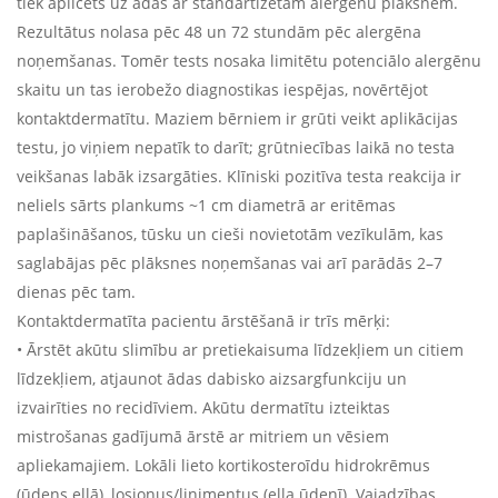
tiek aplicēts uz ādas ar standartizētām alergēnu plāksnēm.
Rezultātus nolasa pēc 48 un 72 stundām pēc alergēna
noņemšanas. Tomēr tests nosaka limitētu potenciālo alergēnu
skaitu un tas ierobežo diagnostikas iespējas, novērtējot
kontaktdermatītu. Maziem bērniem ir grūti veikt aplikācijas
testu, jo viņiem nepatīk to darīt; grūtniecības laikā no testa
veikšanas labāk izsargāties. Klīniski pozitīva testa reakcija ir
neliels sārts plankums ~1 cm diametrā ar eritēmas
paplašināšanos, tūsku un cieši novietotām vezīkulām, kas
saglabājas pēc plāksnes noņemšanas vai arī parādās 2–7
dienas pēc tam.
Kontaktdermatīta pacientu ārstēšanā ir trīs mērķi:
• Ārstēt akūtu slimību ar pretiekaisuma līdzekļiem un citiem
līdzekļiem, atjaunot ādas dabisko aizsargfunkciju un
izvairīties no recidīviem. Akūtu dermatītu izteiktas
mistrošanas gadījumā ārstē ar mitriem un vēsiem
apliekamajiem. Lokāli lieto kortikosteroīdu hidrokrēmus
(ūdens eļļā), losjonus/linimentus (eļļa ūdenī). Vajadzības