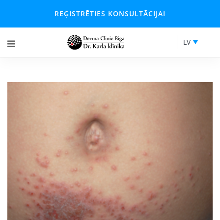
REĢISTRĒTIES KONSULTĀCIJAI
LV