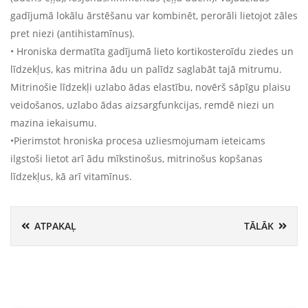
gadījumā lokālu ārstēšanu var kombinēt, perorāli lietojot zāles
pret niezi (antihistamīnus).
• Hroniska dermatīta gadījumā lieto kortikosteroīdu ziedes un
līdzekļus, kas mitrina ādu un palīdz saglabāt tajā mitrumu.
Mitrinošie līdzekļi uzlabo ādas elastību, novērš sāpīgu plaisu
veidošanos, uzlabo ādas aizsargfunkcijas, remdē niezi un
mazina iekaisumu.
•Pierimstot hroniska procesa uzliesmojumam ieteicams
ilgstoši lietot arī ādu mīkstinošus, mitrinošus kopšanas
līdzekļus, kā arī vitamīnus.
ATPAKAĻ
TĀLĀK