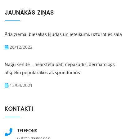
JAUNĀKĀS ZIŅAS
Āda ziemā: biežākās kļūdas un ieteikumi, uzturoties salā
28/12/2022
Nagu sēnīte – neārstēta pati nepazudīs, dermatologs
atspēko populārākos aizspriedumus
13/04/2021
KONTAKTI
TELEFONS
(+371) 28301010