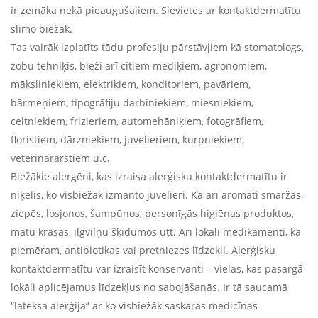
ir zemāka nekā pieaugušajiem. Sievietes ar kontaktdermatītu
slimo biežāk.
Tas vairāk izplatīts tādu profesiju pārstāvjiem kā stomatologs,
zobu tehniķis, bieži arī citiem mediķiem, agronomiem,
māksliniekiem, elektriķiem, konditoriem, pavāriem,
bārmeņiem, tipogrāfiju darbiniekiem, miesniekiem,
celtniekiem, frizieriem, automehāniķiem, fotogrāfiem,
floristiem, dārzniekiem, juvelieriem, kurpniekiem,
veterinārārstiem u.c.
Biežākie alergēni, kas izraisa alerģisku kontaktdermatītu ir
niķelis, ko visbiežāk izmanto juvelieri. Kā arī aromāti smaržās,
ziepēs, losjonos, šampūnos, personīgās higiēnas produktos,
matu krāsās, ilgviļņu šķīdumos utt. Arī lokāli medikamenti, kā
piemēram, antibiotikas vai pretniezes līdzekļi. Alerģisku
kontaktdermatītu var izraisīt konservanti – vielas, kas pasargā
lokāli aplicējamus līdzekļus no sabojāšanās. Ir tā saucamā
“lateksa alerģija” ar ko visbiežāk saskaras medicīnas