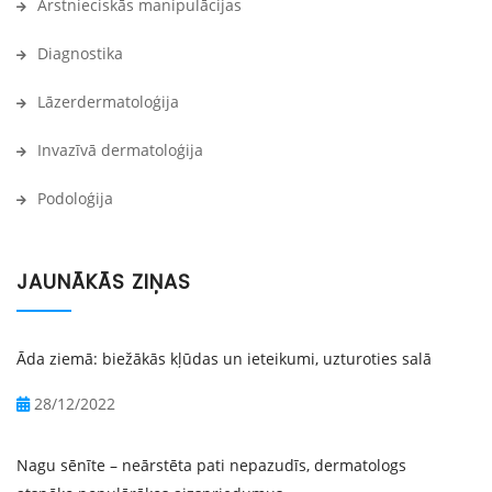
Ārstnieciskās manipulācijas
Diagnostika
Lāzerdermatoloģija
Invazīvā dermatoloģija
Podoloģija
JAUNĀKĀS ZIŅAS
Āda ziemā: biežākās kļūdas un ieteikumi, uzturoties salā
28/12/2022
Nagu sēnīte – neārstēta pati nepazudīs, dermatologs