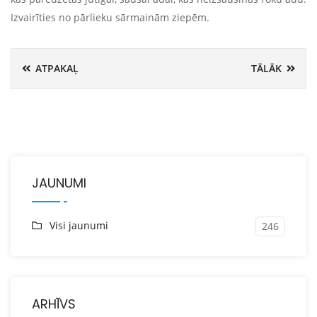
Izvairīties no pārlieku sārmainām ziepēm.
ATPAKAĻ
TĀLĀK
JAUNUMI
Visi jaunumi
246
ARHĪVS