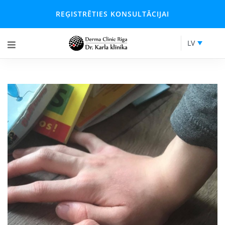
REĢISTRĒTIES KONSULTĀCIJAI
LV