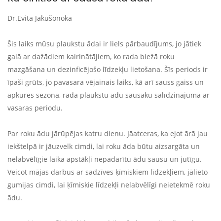
Dr.Evita Jakušonoka
Šis laiks mūsu plaukstu ādai ir liels pārbaudījums, jo jātiek
galā ar dažādiem kairinātājiem, ko rada biežā roku
mazgāšana un dezinficējošo līdzekļu lietošana. Šīs periods ir
īpaši grūts, jo pavasara vējainais laiks, kā arī sauss gaiss un
apkures sezona, rada plaukstu ādu sausāku salīdzinājumā ar
vasaras periodu.
Par roku ādu jārūpējas katru dienu. Jāatceras, ka ejot ārā jau
iekštelpā ir jāuzvelk cimdi, lai roku āda būtu aizsargāta un
nelabvēlīgie laika apstākļi nepadarītu ādu sausu un jutīgu.
Veicot mājas darbus ar sadzīves ķīmiskiem līdzekļiem, jālieto
gumijas cimdi, lai ķīmiskie līdzekļi nelabvēlīgi neietekmē roku
ādu.