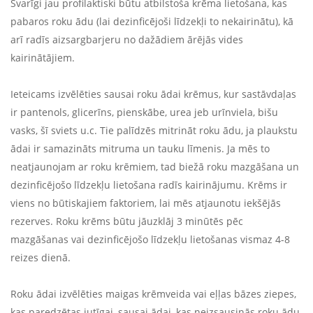
Svarīgi jau profilaktiski būtu atbilstoša krēma lietošana, kas
pabaros roku ādu (lai dezinficējoši līdzekļi to nekairinātu), kā
arī radīs aizsargbarjeru no dažādiem ārējās vides
kairinātājiem.
Ieteicams izvēlēties sausai roku ādai krēmus, kur sastāvdaļas
ir pantenols, glicerīns, pienskābe, urea jeb urīnviela, bišu
vasks, šī sviets u.c. Tie palīdzēs mitrināt roku ādu, ja plaukstu
ādai ir samazināts mitruma un tauku līmenis. Ja mēs to
neatjaunojam ar roku krēmiem, tad biežā roku mazgāšana un
dezinficējošo līdzekļu lietošana radīs kairinājumu. Krēms ir
viens no būtiskajiem faktoriem, lai mēs atjaunotu iekšējās
rezerves. Roku krēms būtu jāuzklāj 3 minūtēs pēc
mazgāšanas vai dezinficējošo līdzekļu lietošanas vismaz 4-8
reizes dienā.
Roku ādai izvēlēties maigas krēmveida vai eļļas bāzes ziepes,
kas paredzētas jutīgai, sausai ādai, kas neizsausinās roku ādu.