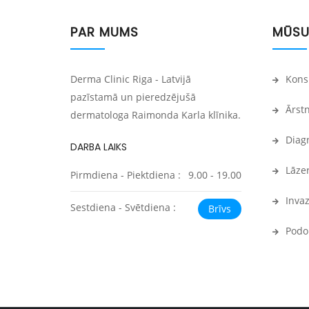
PAR MUMS
MŪSU
Derma Clinic Riga - Latvijā
Konsu
pazīstamā un pieredzējušā
Ārstn
dermatologa Raimonda Karla klīnika.
Diagn
DARBA LAIKS
Lāzer
Pirmdiena - Piektdiena :
9.00 - 19.00
Invaz
Sestdiena - Svētdiena :
Brīvs
Podol