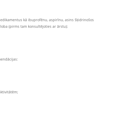
edikamentus kā ibuprofēnu, aspirīnu, asins šķidrinošos
loba (pirms tam konsultējoties ar ārstu);
mendācijas:
aktivitātēm;