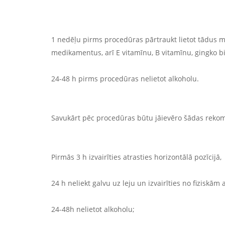
1 nedēļu pirms procedūras pārtraukt lietot tādus m
medikamentus, arī E vitamīnu, B vitamīnu, gingko bi
24-48 h pirms procedūras nelietot alkoholu.
Savukārt pēc procedūras būtu jāievēro šādas reko
Pirmās 3 h izvairīties atrasties horizontālā pozīcijā,
24 h neliekt galvu uz leju un izvairīties no fiziskām 
24-48h nelietot alkoholu;