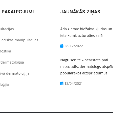
 PAKALPOJUMI
JAUNĀKĀS ZIŅAS
ltācijas
Āda ziemā: biežākās kļūdas un
ieteikumi, uzturoties salā
ieciskās manipulācijas
28/12/2022
ostika
Nagu sēnīte – neārstēta pati
dermatoloģija
nepazudīs, dermatologs atspē
populārākos aizspriedumus
īvā dermatoloģija
13/04/2021
oģija