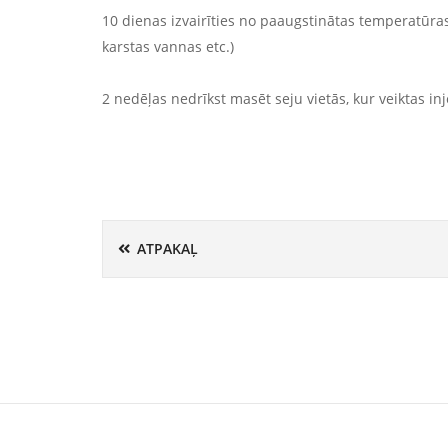
10 dienas izvairīties no paaugstinātas temperatūras 
karstas vannas etc.)
2 nedēļas nedrīkst masēt seju vietās, kur veiktas inj
ATPAKAĻ