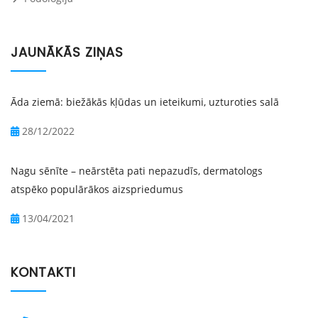
JAUNĀKĀS ZIŅAS
Āda ziemā: biežākās kļūdas un ieteikumi, uzturoties salā
28/12/2022
Nagu sēnīte – neārstēta pati nepazudīs, dermatologs
atspēko populārākos aizspriedumus
13/04/2021
KONTAKTI