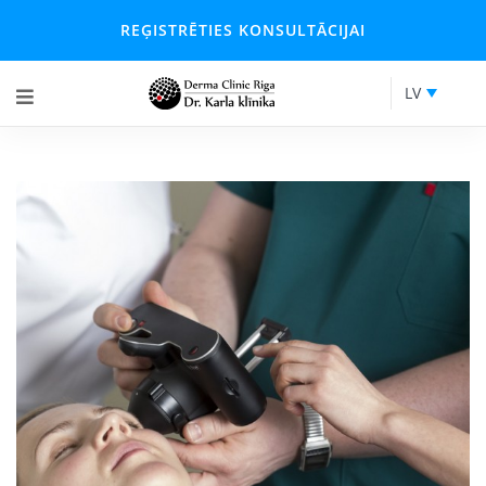
REĢISTRĒTIES KONSULTĀCIJAI
LV