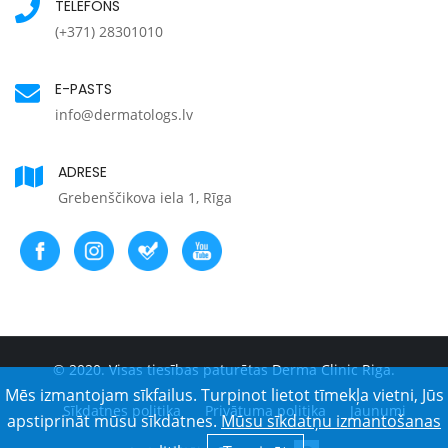
TELEFONS
(+371) 28301010
E-PASTS
info@dermatologs.lv
ADRESE
Grebenščikova iela 1, Rīga
© 2020. Visas tiesības paturētas Derma Clinic Riga.
Mēs izmantojam sīkfailus. Turpinot lietot tīmekļa vietni, Jūs
Sīkdatnes politika
Privātuma politika
Jaunumi
apstiprināt mūsu sīkdatnes.
Mūsu sīkdatņu izmantošanas