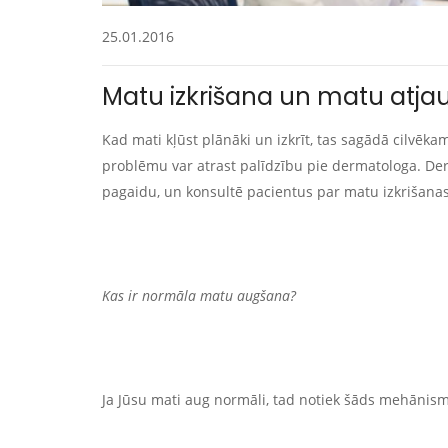
25.01.2016
Matu izkrišana un matu atj
Kad mati kļūst plānāki un izkrīt, tas sagādā cilvēkam
problēmu var atrast palīdzību pie dermatologa. Derm
pagaidu, un konsultē pacientus par matu izkrišana
Kas ir normāla matu augšana?
Ja Jūsu mati aug normāli, tad notiek šāds mehānism