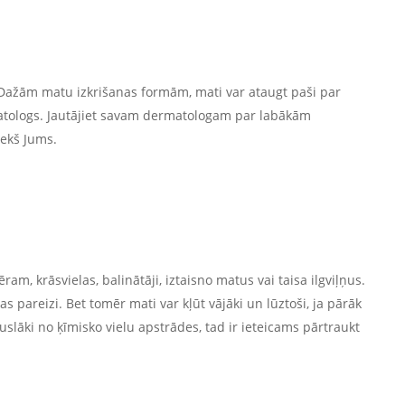
 Dažām matu izkrišanas formām, mati var ataugt paši par
matologs. Jautājiet savam dermatologam par labākām
iekš Jums.
m, krāsvielas, balinātāji, iztaisno matus vai taisa ilgviļņus.
jas pareizi. Bet tomēr mati var kļūt vājāki un lūztoši, ja pārāk
uslāki no ķīmisko vielu apstrādes, tad ir ieteicams pārtraukt