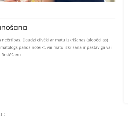
aunošana
 neērtības. Daudzi cilvēki ar matu izkrišanas (alopēcijas)
atologs palīdz noteikt, vai matu izkrišana ir pastāvīga vai
s ārstēšanu.
s :