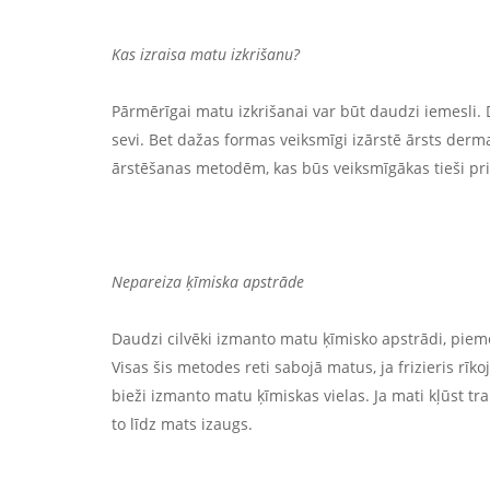
Kas izraisa matu izkrišanu?
Pārmērīgai matu izkrišanai var būt daudzi iemesli.
sevi. Bet dažas formas veiksmīgi izārstē ārsts der
ārstēšanas metodēm, kas būs veiksmīgākas tieši pr
Nepareiza ķīmiska apstrāde
Daudzi cilvēki izmanto matu ķīmisko apstrādi, piemēra
Visas šis metodes reti sabojā matus, ja frizieris rīko
bieži izmanto matu ķīmiskas vielas. Ja mati kļūst tra
to līdz mats izaugs.