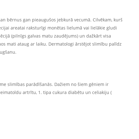
rt gan bērnus gan pieaugušos jebkurā vecumā. Cilvēkam, kurš
ecijai areatai raksturīgi monētas lielumā vai lielākie gludi
opēcijā (pilnīgs galvas matu zaudējums) un dažkārt visa
mati ataug ar laiku. Dermatologi ārstējot slimību palīdz
augšanu.
ozīme slimības parādīšanās. Dažiem no šiem gēniem ir
imatoīdu artrītu, 1. tipa cukura diabētu un celiakiju (