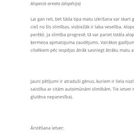
Alopecia areata (alopēcija)
Lai gan reti, bet šāda tipa matu izkrišana var ska
cieš no šīs slimības, visbiežāk ir laba veselība. Alop
perēkļi. Ja slimība progresē, tā var pariet totāla al
ķermeņa apmatojuma zaudējums. Vairākos gadījumos 
cilvēkiem pēc iespējas ātrāk sasniegt ātrāku matu 
Jauni pētījumi ir atraduši gēnus, kuriem ir liela n
saistība ar citām autoimūnām slimībām. Tie ietver re
glutēna nepanesība).
Ārstēšana ietver: