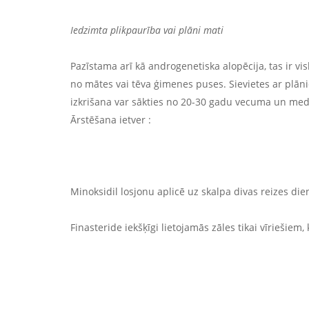
Iedzimta plikpaurība vai plāni mati
Pazīstama arī kā androgenetiska alopēcija, tas ir v
no mātes vai tēva ģimenes puses. Sievietes ar plān
izkrišana var sākties no 20-30 gadu vecuma un medi
Ārstēšana ietver :
Minoksidil losjonu aplicē uz skalpa divas reizes dien
Finasteride iekšķīgi lietojamās zāles tikai vīriešiem