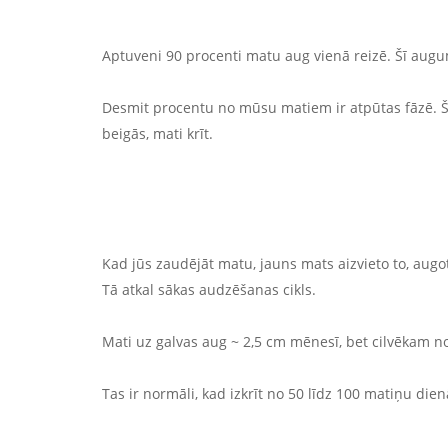
Aptuveni 90 procenti matu aug vienā reizē. Šī augu
Desmit procentu no mūsu matiem ir atpūtas fāzē. Ši
beigās, mati krīt.
Kad jūs zaudējāt matu, jauns mats aizvieto to, augot
Tā atkal sākas audzēšanas cikls.
Mati uz galvas aug ~ 2,5 cm mēnesī, bet cilvēkam 
Tas ir normāli, kad izkrīt no 50 līdz 100 matiņu die