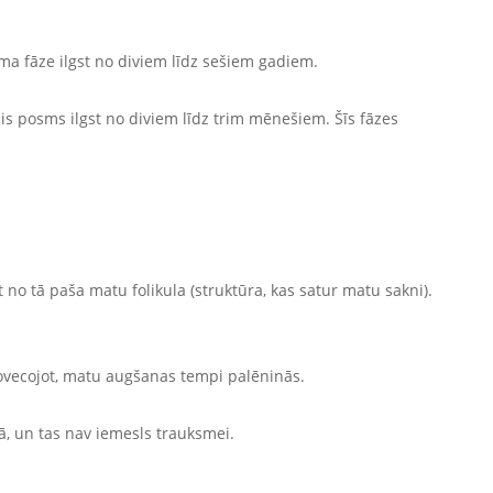
ma fāze ilgst no diviem līdz sešiem gadiem.
s posms ilgst no diviem līdz trim mēnešiem. Šīs fāzes
 no tā paša matu folikula (struktūra, kas satur matu sakni).
novecojot, matu augšanas tempi palēninās.
nā, un tas nav iemesls trauksmei.