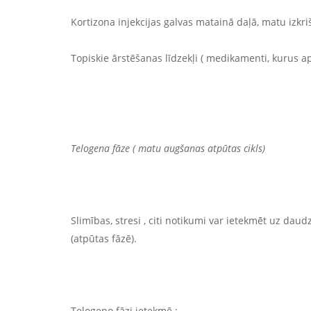
Kortizona injekcijas galvas matainā daļā, matu izkr
Topiskie ārstēšanas līdzekļi ( medikamenti, kurus 
Telogena fāze ( matu augšanas atpūtas cikls)
Slimības, stresi , citi notikumi var ietekmēt uz d
(atpūtas fāzē).
Telogeno fāzi ietekmē :