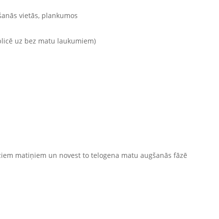
išanās vietās, plankumos
aplicē uz bez matu laukumiem)
audziem matiņiem un novest to telogena matu augšanās fāzē