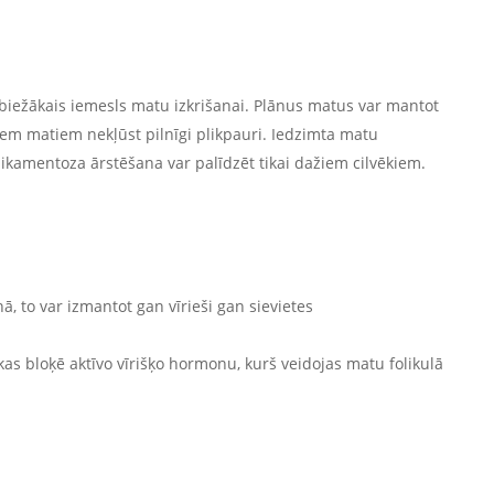
isbiežākais iemesls matu izkrišanai. Plānus matus var mantot
iem matiem nekļūst pilnīgi plikpauri. Iedzimta matu
kamentoza ārstēšana var palīdzēt tikai dažiem cilvēkiem.
ā, to var izmantot gan vīrieši gan sievietes
, kas bloķē aktīvo vīrišķo hormonu, kurš veidojas matu folikulā