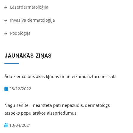
Lāzerdermatoloģija
Invazīvā dermatoloģija
Podoloģija
JAUNĀKĀS ZIŅAS
Āda ziemā: biežākās kļūdas un ieteikumi, uzturoties salā
28/12/2022
Nagu sēnīte – neārstēta pati nepazudīs, dermatologs
atspēko populārākos aizspriedumus
13/04/2021