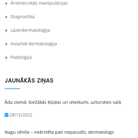
Ārstnieciskās manipulācijas
Diagnostika
Lāzerdermatoloģija
Invazīvā dermatoloģija
Podoloģija
JAUNĀKĀS ZIŅAS
Āda ziemā: biežākās kļūdas un ieteikumi, uzturoties salā
28/12/2022
Nagu sēnīte – neārstēta pati nepazudīs, dermatologs