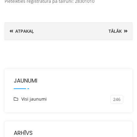
Pieteikties reģistratūrā pa tālruni: 28301010
ATPAKAĻ
TĀLĀK
JAUNUMI
Visi jaunumi
246
ARHĪVS