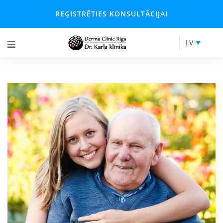
REĢISTRĒTIES KONSULTĀCIJAI
LV