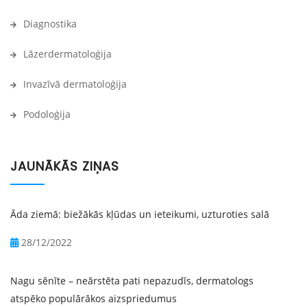
Diagnostika
Lāzerdermatoloģija
Invazīvā dermatoloģija
Podoloģija
JAUNĀKĀS ZIŅAS
Āda ziemā: biežākās kļūdas un ieteikumi, uzturoties salā
28/12/2022
Nagu sēnīte – neārstēta pati nepazudīs, dermatologs
atspēko populārākos aizspriedumus