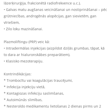
lāzerķirurģija, frakcionētā radiofrekvence u.c.),
• Galvas matu augšanas veicināšanai un nostiprināšanai – pēc
grūtniecības, androgēnās alopēcijas, gan sievietēm, gan
vīriešiem,
• Zilo loku mazināšanai.
Plazmoliftingu (PRP) veic kā:
• Intradermālas injekcijas (aizpildot dziļās grumbas, tāpat, kā
to dara ar hialuronskābes preparātiem),
• Klasisko mezoterapiju.
Kontrindikācijas:
* Trombocītu vai koagulācijas traucējumi,
* Infekcija injekciju vietā,
* Kontagiozas infekciju saslimšanas,
* Autoimūnās slimības,
* Nesteroīdo medikamentu lietošanas 2 dienas pirms un 2