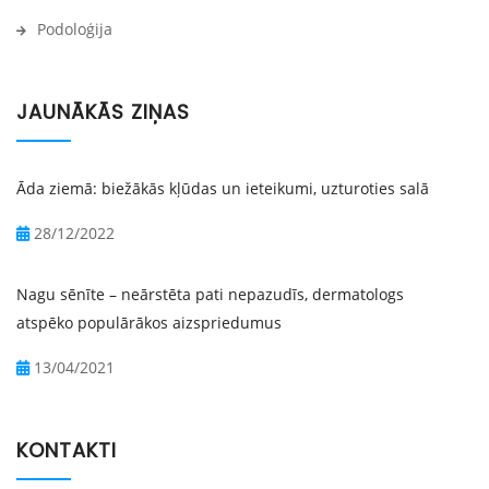
Podoloģija
JAUNĀKĀS ZIŅAS
Āda ziemā: biežākās kļūdas un ieteikumi, uzturoties salā
28/12/2022
Nagu sēnīte – neārstēta pati nepazudīs, dermatologs
atspēko populārākos aizspriedumus
13/04/2021
KONTAKTI