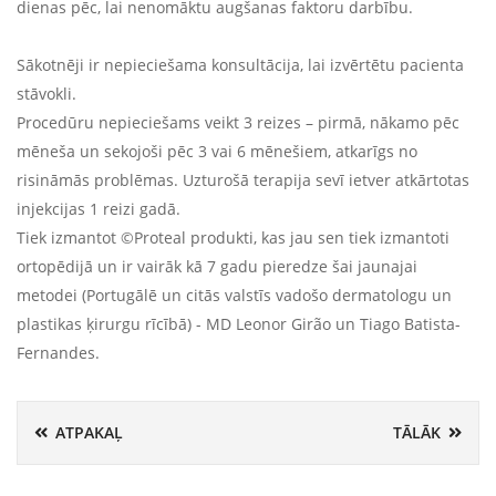
dienas pēc, lai nenomāktu augšanas faktoru darbību.
Sākotnēji ir nepieciešama konsultācija, lai izvērtētu pacienta
stāvokli.
Procedūru nepieciešams veikt 3 reizes – pirmā, nākamo pēc
mēneša un sekojoši pēc 3 vai 6 mēnešiem, atkarīgs no
risināmās problēmas. Uzturošā terapija sevī ietver atkārtotas
injekcijas 1 reizi gadā.
Tiek izmantot ©Proteal produkti, kas jau sen tiek izmantoti
ortopēdijā un ir vairāk kā 7 gadu pieredze šai jaunajai
metodei (Portugālē un citās valstīs vadošo dermatologu un
plastikas ķirurgu rīcībā) - MD Leonor Girão un Tiago Batista-
Fernandes.
ATPAKAĻ
TĀLĀK