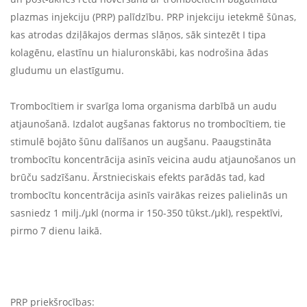
plazmas injekciju (PRP) palīdzību. PRP injekciju ietekmē šūnas,
kas atrodas dziļākajos dermas slāņos, sāk sintezēt I tipa
kolagēnu, elastīnu un hialuronskābi, kas nodrošina ādas
gludumu un elastīgumu.
Trombocītiem ir svarīga loma organisma darbībā un audu
atjaunošanā. Izdalot augšanas faktorus no trombocītiem, tie
stimulē bojāto šūnu dalīšanos un augšanu. Paaugstināta
trombocītu koncentrācija asinīs veicina audu atjaunošanos un
brūču sadzīšanu. Ārstnieciskais efekts parādās tad, kad
trombocītu koncentrācija asinīs vairākas reizes palielinās un
sasniedz 1 milj./µkl (norma ir 150-350 tūkst./µkl), respektīvi,
pirmo 7 dienu laikā.
PRP priekšrocības: