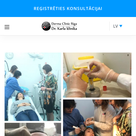
REĢISTRĒTIES KONSULTĀCIJAI
LV