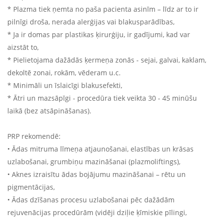
* Plazma tiek ņemta no paša pacienta asinīm – līdz ar to ir
pilnīgi droša, nerada alerģijas vai blakusparādības,
* Ja ir domas par plastikas ķirurģiju, ir gadījumi, kad var
aizstāt to,
* Pielietojama dažādās ķermeņa zonās - sejai, galvai, kaklam,
dekoltē zonai, rokām, vēderam u.c.
* Minimāli un īslaicīgi blakusefekti,
* Ātri un mazsāpīgi - procedūra tiek veikta 30 - 45 minūšu
laikā (bez atsāpināšanas).
PRP rekomendē:
• Ādas mitruma līmeņa atjaunošanai, elastības un krāsas
uzlabošanai, grumbiņu mazināšanai (plazmoliftings),
• Aknes izraisītu ādas bojājumu mazināšanai – rētu un
pigmentācijas,
• Ādas dzīšanas procesu uzlabošanai pēc dažādām
rejuvenācijas procedūrām (vidēji dziļie ķīmiskie pīlingi,