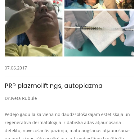
07.06.2017
PRP plazmoliftings, autoplazma
Dr.Iveta Rubule
Pēdējo gadu laikā viena no daudzsološākajām estētiskajā un
reģeneratīvā dermatoloģijā ir dabiskā ādas atjaunošana –
defektu, novecošanās pazīmju, matu augšanas atjaunošanas
un post-aknes rētu novēršana ar trombocītiem bagātinātu