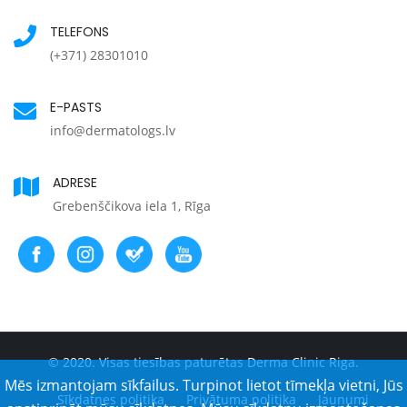
TELEFONS
(+371) 28301010
E-PASTS
info@dermatologs.lv
ADRESE
Grebenščikova iela 1, Rīga
© 2020. Visas tiesības paturētas Derma Clinic Riga.
Mēs izmantojam sīkfailus. Turpinot lietot tīmekļa vietni, Jūs
Sīkdatnes politika
Privātuma politika
Jaunumi