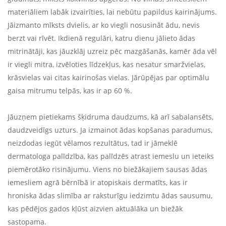
materiāliem labāk izvairīties, lai nebūtu papildus kairinājums.
Jāizmanto mīksts dvielis, ar ko viegli nosusināt ādu, nevis
berzt vai rīvēt. Ikdienā regulāri, katru dienu jālieto ādas
mitrinātāji, kas jāuzklāj uzreiz pēc mazgāšanās, kamēr āda vēl
ir viegli mitra, izvēloties līdzekļus, kas nesatur smaržvielas,
krāsvielas vai citas kairinošas vielas. Jārūpējas par optimālu
gaisa mitrumu telpās, kas ir ap 60 %.
Jāuzņem pietiekams šķidruma daudzums, kā arī sabalansēts,
daudzveidīgs uzturs. Ja izmainot ādas kopšanas paradumus,
neizdodas iegūt vēlamos rezultātus, tad ir jāmeklē
dermatologa palīdzība, kas palīdzēs atrast iemeslu un ieteiks
piemērotāko risinājumu. Viens no biežākajiem sausas ādas
iemesliem agrā bērnībā ir atopiskais dermatīts, kas ir
hroniska ādas slimība ar raksturīgu iedzimtu ādas sausumu,
kas pēdējos gados kļūst aizvien aktuālāka un biežāk
sastopama.