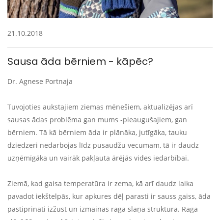
21.10.2018
Sausa āda bērniem - kāpēc?
Dr. Agnese Portnaja
Tuvojoties aukstajiem ziemas mēnešiem, aktualizējas arī
sausas ādas problēma gan mums -pieaugušajiem, gan
bērniem. Tā kā bērniem āda ir plānāka, jutīgāka, tauku
dziedzeri nedarbojas līdz pusaudžu vecumam, tā ir daudz
uzņēmīgāka un vairāk pakļauta ārējās vides iedarbībai.
Ziemā, kad gaisa temperatūra ir zema, kā arī daudz laika
pavadot iekštelpās, kur apkures dēļ parasti ir sauss gaiss, āda
pastiprināti izžūst un izmainās raga slāņa struktūra. Raga