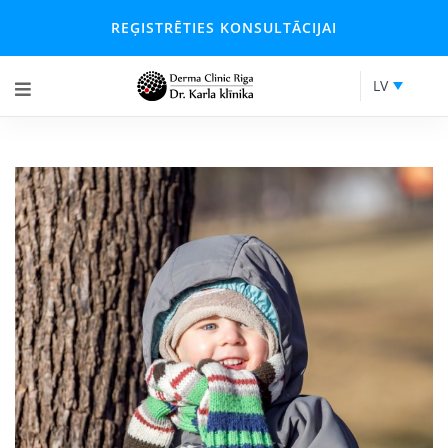
REĢISTRĒTIES KONSULTĀCIJAI
LV