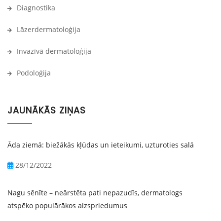
Diagnostika
Lāzerdermatoloģija
Invazīvā dermatoloģija
Podoloģija
JAUNĀKĀS ZIŅAS
Āda ziemā: biežākās kļūdas un ieteikumi, uzturoties salā
28/12/2022
Nagu sēnīte – neārstēta pati nepazudīs, dermatologs
atspēko populārākos aizspriedumus