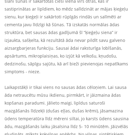
slānī šūnas ir sakārtotas cieši viena virs otras, kas ir
sastiprinātas ar lipīdiem, ko mēdz salīdzināt ar mājas ķieģeļu
sienu, kur ķieģeļi ir sakārtoti rūpīgās rindās un salīmēti ar
cementa javu līdzīgi kā šūnas. Tā izskatās normālas ādas
struktūra, bet sausas ādas gadījumā šī “ķieģeļu siena” ir
izjaukta, sašķelta, kā rezultātā āda nevar pildīt savu galveno
aizsargbarjeras funkciju. Sausai ādai raksturīga lobīšanās,
apsārtums, mikroplaisiņas, ko izjūt kā velkošu, kņudošu,
dedzinošu, sāpīgu sajūtu, kā arī bieži pievienojas nepatīkams
simptoms - nieze.
Laikapstākļi ir tikai viens no sausas ādas cēloņiem. Lai sausa
āda netraucētu mūsu ikdienu, pirmkārt, ir jāizmaina ādas
kopšanas paradumi. Jālieto maigi, lipīdus saturoši
mazgāšanās līdzekļi (dušas eļļas, dušas krēmi), jāsamazina
ūdens temperatūra līdz mēreni siltai, jo karsts ūdens sausina
ādu, mazgāšanās laiku jāsaīsina līdz 5- 10 minūtēm. Jāizvēlās
gludināts, mīksts kokvilnas apģērbs. No vilnas, sintētiskiem