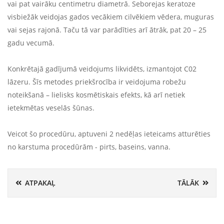
vai pat vairāku centimetru diametrā. Seborejas keratoze
visbiežāk veidojas gados vecākiem cilvēkiem vēdera, muguras
vai sejas rajonā. Taču tā var parādīties arī ātrāk, pat 20 – 25
gadu vecumā.
Konkrētajā gadījumā veidojums likvidēts, izmantojot C02
lāzeru. Šīs metodes priekšrocība ir veidojuma robežu
noteikšanā – lielisks kosmētiskais efekts, kā arī netiek
ietekmētas veselās šūnas.
Veicot šo procedūru, aptuveni 2 nedēļas ieteicams atturēties
no karstuma procedūrām - pirts, baseins, vanna.
ATPAKAĻ
TĀLĀK