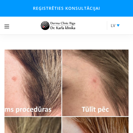
REĢISTRĒTIES KONSULTĀCIJAI
LV