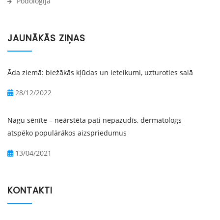
Podoloģija
JAUNĀKĀS ZIŅAS
Āda ziemā: biežākās kļūdas un ieteikumi, uzturoties salā
28/12/2022
Nagu sēnīte – neārstēta pati nepazudīs, dermatologs
atspēko populārākos aizspriedumus
13/04/2021
KONTAKTI