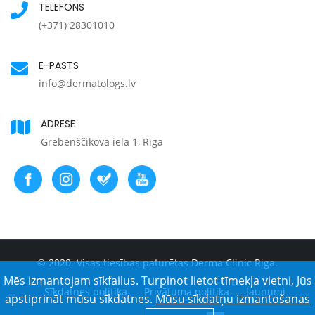
TELEFONS
(+371) 28301010
E-PASTS
info@dermatologs.lv
ADRESE
Grebenščikova iela 1, Rīga
© 2020. Visas tiesības paturētas Derma Clinic Riga.
Mēs izmantojam sīkfailus. Turpinot lietot tīmekļa vietni, Jūs
Sīkdatnes politika
Privātuma politika
Jaunumi
apstiprināt mūsu sīkdatnes.
Mūsu sīkdatņu izmantošanas