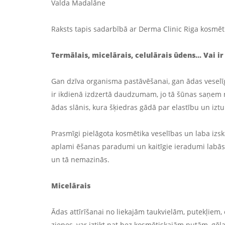
Valda Madalāne
Raksts tapis sadarbībā ar Derma Clinic Riga kosmē
Termālais, micelārais, celulārais ūdens... Vai i
Gan dzīva organisma pastāvēšanai, gan ādas vesel
ir ikdienā izdzertā daudzumam, jo tā šūnas saņem n
ādas slānis, kura šķiedras gādā par elastību un iztu
Prasmīgi pielāgota kosmētika veselības un laba izs
aplami ēšanas paradumi un kaitīgie ieradumi labās 
un tā nemazinās.
Micelārais
Ādas attīrīšanai no liekajām taukvielām, putekļiem,
ziepes, var iztikt pat bez kosmētiskajām putām, gēla