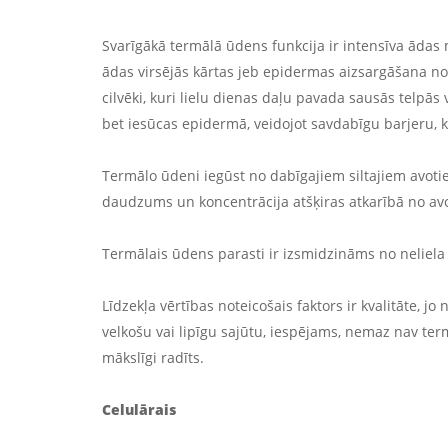
Svarīgākā termālā ūdens funkcija ir intensīva āda
ādas virsējās kārtas jeb epidermas aizsargāšana no 
cilvēki, kuri lielu dienas daļu pavada sausās telpās 
bet iesūcas epidermā, veidojot savdabīgu barjeru,
Termālo ūdeni iegūst no dabīgajiem siltajiem avotie
daudzums un koncentrācija atšķiras atkarībā no avo
Termālais ūdens parasti ir izsmidzināms no neliela a
Līdzekļa vērtības noteicošais faktors ir kvalitāte, jo
velkošu vai lipīgu sajūtu, iespējams, nemaz nav term
mākslīgi radīts.
Celulārais