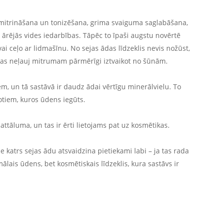
s mitrināšana un tonizēšana, grima svaiguma saglabāšana,
ārējās vides iedarbības. Tāpēc to īpaši augstu novērtē
vai ceļo ar lidmašīnu. No sejas ādas līdzeklis nevis nožūst,
 kas neļauj mitrumam pārmērīgi iztvaikot no šūnām.
m, un tā sastāvā ir daudz ādai vērtīgu minerālvielu. To
tiem, kuros ūdens iegūts.
ttāluma, un tas ir ērti lietojams pat uz kosmētikas.
 ne katrs sejas ādu atsvaidzina pietiekami labi – ja tas rada
ālais ūdens, bet kosmētiskais līdzeklis, kura sastāvs ir