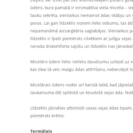
ūdens, kura pamatā ir virsmaktīva viela micella – vie
tauku sekrēta, vienlaikus nemainot ādas skābju un 
poras. Lai gan līdzeklis noņem lieko sebumu, tas ā
nepamanāmā aizsargkārta saglabājas. Vienlaikus pa
līdzeklis ir īpaši piemērots cilvēkiem ar jutīgu seja
nerada diskomforta sajūtu un līdzeklis nav jānoskal
Micelāro ūdeni lieto: nelielu daudzumu uzlejot uz vat
kas tikai tā veic maigu ādas attīrīšanu, neberzējot to
Micelārais ūdens noder arī karstā laikā, kad jāpiela
taukainuma dēļ spīdošā un kņudošā sejas āda. Notīr
Līdzeklis jāizvēlas atbilstoši savas sejas ādas tipam.
piemērots krēms.
Termālais