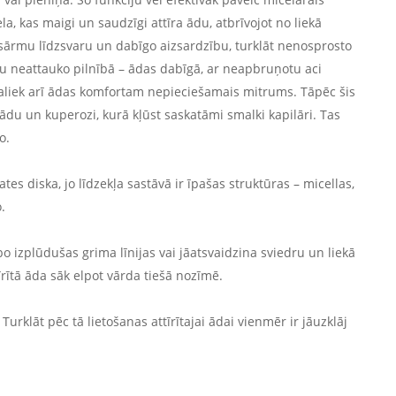
la, kas maigi un saudzīgi attīra ādu, atbrīvojot no liekā
sārmu līdzsvaru un dabīgo aizsardzību, turklāt nenosprosto
du neattauko pilnībā – ādas dabīgā, ar neapbruņotu aci
liek arī ādas komfortam nepieciešamais mitrums. Tāpēc šis
s ādu un kuperozi, kurā kļūst saskatāmi smalki kapilāri. Tas
o.
es diska, jo līdzekļa sastāvā ir īpašas struktūras – micellas,
.
bo izplūdušas grima līnijas vai jāatsvaidzina sviedru un liekā
ītā āda sāk elpot vārda tiešā nozīmē.
 Turklāt pēc tā lietošanas attīrītajai ādai vienmēr ir jāuzklāj