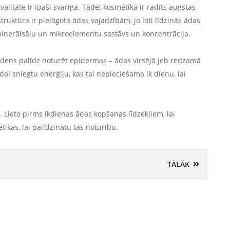
alitāte ir īpaši svarīga. Tādēļ kosmētikā ir radīts augstas
struktūra ir pielāgota ādas vajadzībām, jo ļoti līdzinās ādas
inerālsāļu un mikroelementu sastāvs un koncentrācija.
 ūdens palīdz noturēt epidermas – ādas virsējā jeb redzamā
dai sniegtu enerģiju, kas tai nepieciešama ik dienu, lai
 Lieto pirms ikdienas ādas kopšanas līdzekļiem, lai
tikas, lai paildzinātu tās noturību.
TĀLĀK