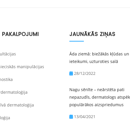
 PAKALPOJUMI
JAUNĀKĀS ZIŅAS
ltācijas
Āda ziemā: biežākās kļūdas un
ieteikumi, uzturoties salā
ieciskās manipulācijas
28/12/2022
ostika
Nagu sēnīte – neārstēta pati
dermatoloģija
nepazudīs, dermatologs atspē
populārākos aizspriedumus
īvā dermatoloģija
13/04/2021
oģija