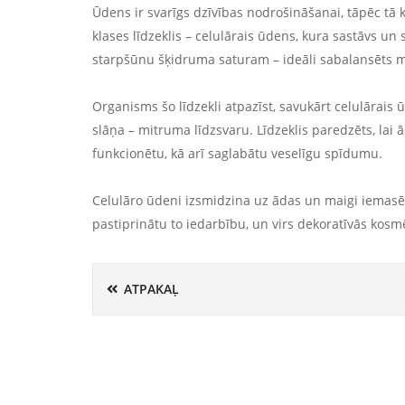
Ūdens ir svarīgs dzīvības nodrošināšanai, tāpēc tā kv
klases līdzeklis – celulārais ūdens, kura sastāvs un 
starpšūnu šķidruma saturam – ideāli sabalansēts m
Organisms šo līdzekli atpazīst, savukārt celulārais
slāņa – mitruma līdzsvaru. Līdzeklis paredzēts, lai ā
funkcionētu, kā arī saglabātu veselīgu spīdumu.
Celulāro ūdeni izsmidzina uz ādas un maigi iemasē.
pastiprinātu to iedarbību, un virs dekoratīvās kosmē
ATPAKAĻ