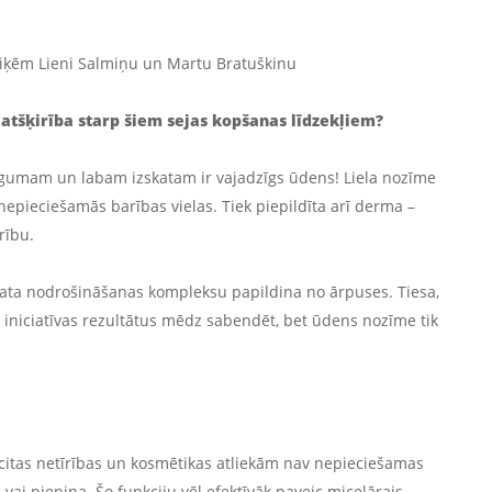
tiķēm Lieni Salmiņu un Martu Bratuškinu
r atšķirība starp šiem sejas kopšanas līdzekļiem?
īgumam un labam izskatam ir vajadzīgs ūdens! Liela nozīme
epieciešamās barības vielas. Tiek piepildīta arī derma –
rību.
kata nodrošināšanas kompleksu papildina no ārpuses. Tiesa,
iniciatīvas rezultātus mēdz sabendēt, bet ūdens nozīme tik
 citas netīrības un kosmētikas atliekām nav nepieciešamas
 vai pieniņa. Šo funkciju vēl efektīvāk paveic micelārais