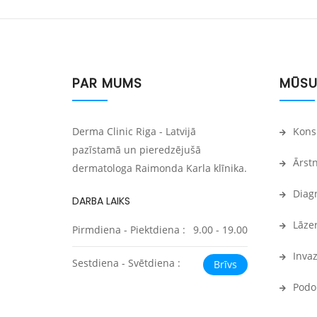
PAR MUMS
MŪSU
Derma Clinic Riga - Latvijā
Konsu
pazīstamā un pieredzējušā
Ārstn
dermatologa Raimonda Karla klīnika.
Diagn
DARBA LAIKS
Lāzer
Pirmdiena - Piektdiena :
9.00 - 19.00
Invaz
Sestdiena - Svētdiena :
Brīvs
Podol