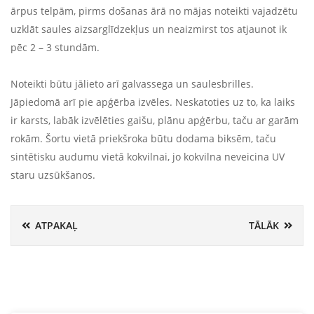
ārpus telpām, pirms došanas ārā no mājas noteikti vajadzētu
uzklāt saules aizsarglīdzekļus un neaizmirst tos atjaunot ik
pēc 2 – 3 stundām.
Noteikti būtu jālieto arī galvassega un saulesbrilles.
Jāpiedomā arī pie apģērba izvēles. Neskatoties uz to, ka laiks
ir karsts, labāk izvēlēties gaišu, plānu apģērbu, taču ar garām
rokām. Šortu vietā priekšroka būtu dodama biksēm, taču
sintētisku audumu vietā kokvilnai, jo kokvilna neveicina UV
staru uzsūkšanos.
ATPAKAĻ
TĀLĀK