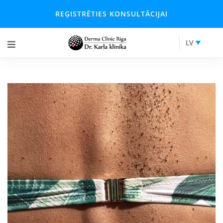
REĢISTRĒTIES KONSULTĀCIJAI
LV