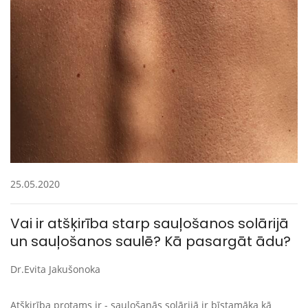
25.05.2020
Vai ir atšķirība starp sauļošanos solārijā
un sauļošanos saulē? Kā pasargāt ādu?
Dr.Evita Jakušonoka
Atšķirība protams ir - sauļošanās solārijā ir bīstamāka kā