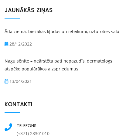
JAUNĀKĀS ZIŅAS
Āda ziemā: biežākās kļūdas un ieteikumi, uzturoties salā
28/12/2022
Nagu sēnīte – neārstēta pati nepazudīs, dermatologs
atspēko populārākos aizspriedumus
13/04/2021
KONTAKTI
TELEFONS
(+371) 28301010