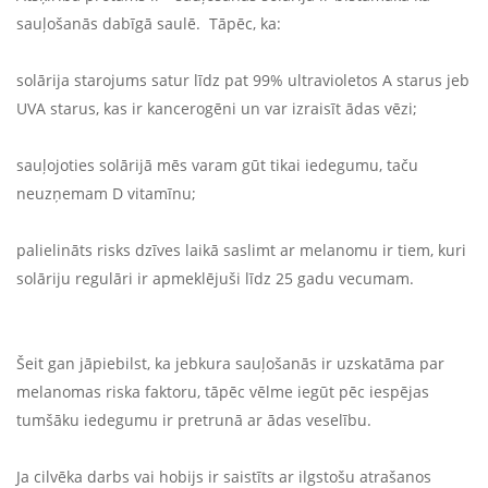
sauļošanās dabīgā saulē. Tāpēc, ka:
solārija starojums satur līdz pat 99% ultravioletos A starus jeb
UVA starus, kas ir kancerogēni un var izraisīt ādas vēzi;
sauļojoties solārijā mēs varam gūt tikai iedegumu, taču
neuzņemam D vitamīnu;
palielināts risks dzīves laikā saslimt ar melanomu ir tiem, kuri
solāriju regulāri ir apmeklējuši līdz 25 gadu vecumam.
Šeit gan jāpiebilst, ka jebkura sauļošanās ir uzskatāma par
melanomas riska faktoru, tāpēc vēlme iegūt pēc iespējas
tumšāku iedegumu ir pretrunā ar ādas veselību.
Ja cilvēka darbs vai hobijs ir saistīts ar ilgstošu atrašanos