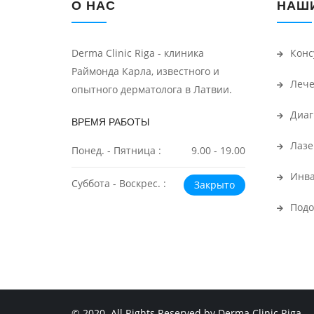
О НАС
НАШИ
Derma Clinic Riga - клиника
Конс
Раймонда Карла, известного и
Лече
опытного дерматолога в Латвии.
Диаг
ВРЕМЯ РАБОТЫ
Лазе
Понед. - Пятница :
9.00 - 19.00
Инва
Суббота - Воскрес. :
Закрыто
Подо
© 2020. All Rights Reserved by Derma Clinic Riga.