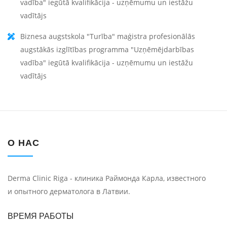
vadība" iegūtā kvalifikācija - uzņēmumu un iestāžu
vadītājs
Biznesa augstskola "Turība" maģistra profesionālās
augstākās izglītības programma "Uzņēmējdarbības
vadība" iegūtā kvalifikācija - uzņēmumu un iestāžu
vadītājs
О НАС
Derma Clinic Riga - клиника Раймонда Карла, известного
и опытного дерматолога в Латвии.
ВРЕМЯ РАБОТЫ