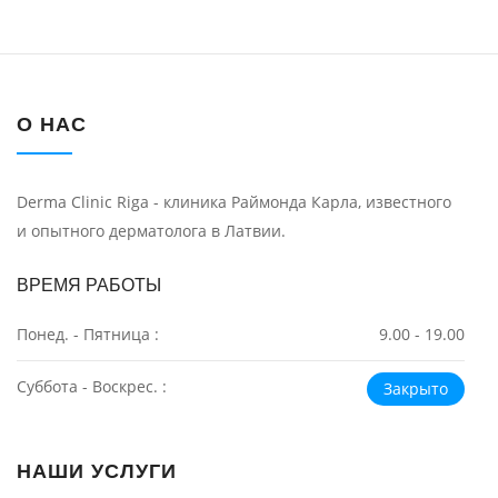
О НАС
Derma Clinic Riga - клиника Раймонда Карла, известного
и опытного дерматолога в Латвии.
ВРЕМЯ РАБОТЫ
Понед. - Пятница :
9.00 - 19.00
Суббота - Воскрес. :
Закрыто
НАШИ УСЛУГИ