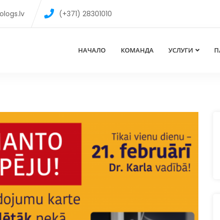
logs.lv
(+371) 28301010
НАЧАЛО
КОМАНДА
УСЛУГИ
П