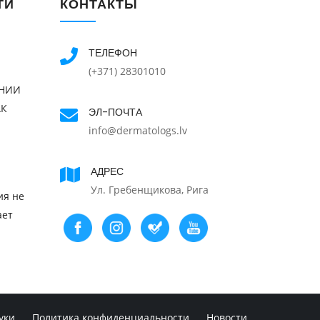
ТИ
КОНТАКТЫ
ТЕЛЕФОН
(+371) 28301010
ЕНИИ
АК
ЭЛ-ПОЧТА
info@dermatologs.lv
АДРЕС
Ул. Гребенщикова, Рига
ия не
ает
уки
Политика конфиденциальности
Новости