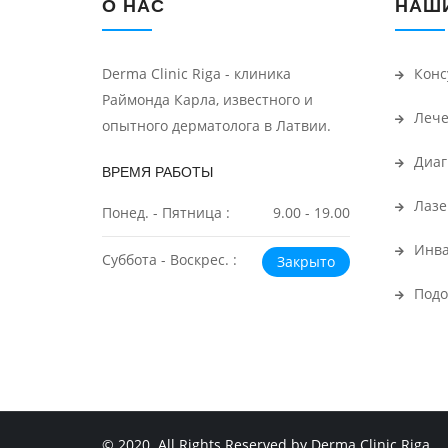
О НАС
НАШИ
Derma Clinic Riga - клиника
Конс
Раймонда Карла, известного и
Лече
опытного дерматолога в Латвии.
Диаг
ВРЕМЯ РАБОТЫ
Лазе
Понед. - Пятница :
9.00 - 19.00
Инва
Суббота - Воскрес. :
Закрыто
Подо
© 2020. All Rights Reserved by Derma Clinic Riga.