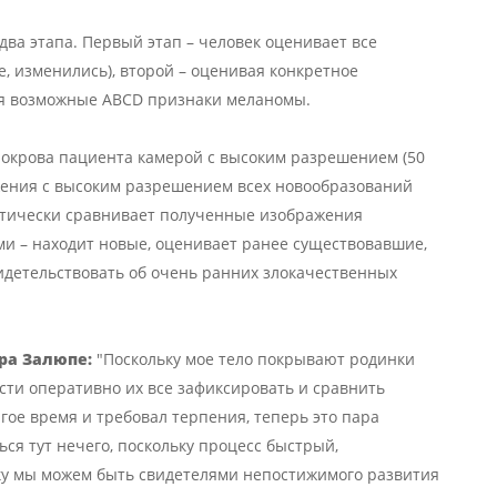
ва этапа. Первый этап – человек оценивает все
, изменились), второй – оценивая конкретное
тся возможные ABCD признаки меланомы.
окрова пациента камерой с высоким разрешением (50
ажения с высоким разрешением всех новообразований
матически сравнивает полученные изображения
 – находит новые, оценивает ранее существовавшие,
идетельствовать об очень ранних злокачественных
ра Залюпе:
"Поскольку мое тело покрывают родинки
ости оперативно их все зафиксировать и сравнить
гое время и требовал терпения, теперь это пара
ся тут нечего, поскольку процесс быстрый,
ку мы можем быть свидетелями непостижимого развития