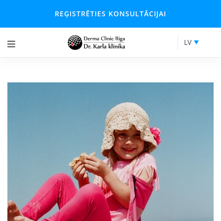
REĢISTRĒTIES KONSULTĀCIJAI
LV