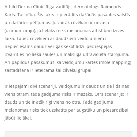
Atbild Derma Clinic Riga vadītājs, dermatologs Raimonds
Karls: Taisnība. Šis fakts ir pierādīts dažādās pasaules valstīs
un dažādos pētījumos. Jo vairāk cilvēkam ir nevusu
(dzimumzīmju), jo lielāks risks melanomas attīstībai dzīves
laikā. Tāpēc cilvēkiem ar daudziem veidojumiem ir
nepieciešams daudz vērīgāk sekot līdzi, pēc iespējas
izvairīties no liekā saules un mākslīgā ultravioletā starojuma.
Arī papildus pasākumus, kā veidojumu kartes (mole mapping)
sastādīšana ir ieteicama šai cilvēku grupai.
Ir iespējami divi scenāriji. Veidojumu ir daudz un tie līdzinās
viens otram, tādā gadījumā risks ir mazāks. Otrs scenārijs: ir
daudz un tie ir atšķirīgi viens no otra. Tādā gadījumā
melanomas risks tiek uzskatīts par augstāku un piesardzībai
jābūt lielākai.