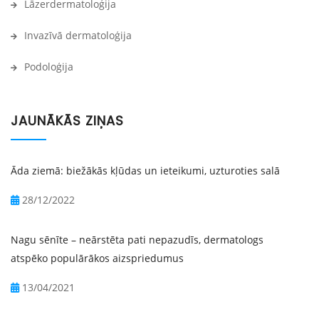
Lāzerdermatoloģija
Invazīvā dermatoloģija
Podoloģija
JAUNĀKĀS ZIŅAS
Āda ziemā: biežākās kļūdas un ieteikumi, uzturoties salā
28/12/2022
Nagu sēnīte – neārstēta pati nepazudīs, dermatologs
atspēko populārākos aizspriedumus
13/04/2021