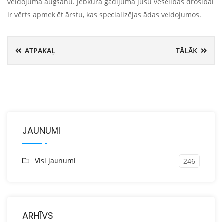
veidojuma augšanu. Jebkurā gadījumā jūsu veselības drošībai
ir vērts apmeklēt ārstu, kas specializējas ādas veidojumos.
ATPAKAĻ
TĀLĀK
JAUNUMI
Visi jaunumi
246
ARHĪVS