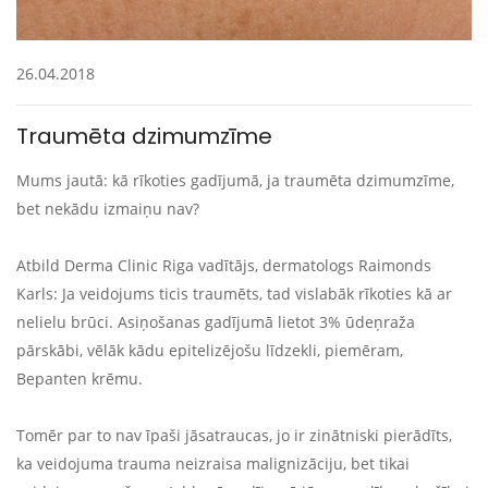
26.04.2018
Traumēta dzimumzīme
Mums jautā: kā rīkoties gadījumā, ja traumēta dzimumzīme,
bet nekādu izmaiņu nav?
Atbild Derma Clinic Riga vadītājs, dermatologs Raimonds
Karls: Ja veidojums ticis traumēts, tad vislabāk rīkoties kā ar
nelielu brūci. Asiņošanas gadījumā lietot 3% ūdeņraža
pārskābi, vēlāk kādu epitelizējošu līdzekli, piemēram,
Bepanten krēmu.
Tomēr par to nav īpaši jāsatraucas, jo ir zinātniski pierādīts,
ka veidojuma trauma neizraisa malignizāciju, bet tikai