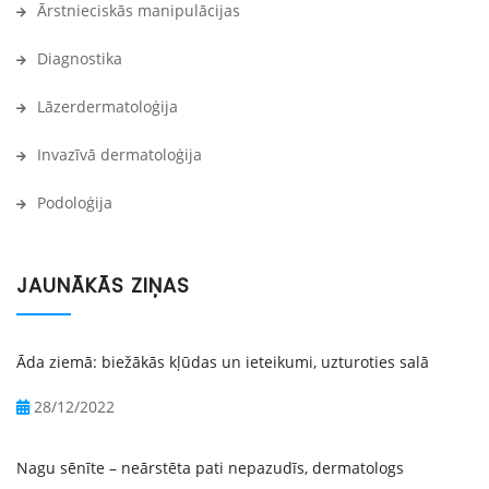
Ārstnieciskās manipulācijas
Diagnostika
Lāzerdermatoloģija
Invazīvā dermatoloģija
Podoloģija
JAUNĀKĀS ZIŅAS
Āda ziemā: biežākās kļūdas un ieteikumi, uzturoties salā
28/12/2022
Nagu sēnīte – neārstēta pati nepazudīs, dermatologs