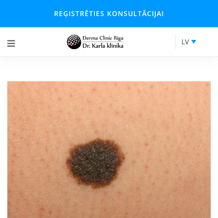
REĢISTRĒTIES KONSULTĀCIJAI
LV