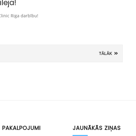
leja!
inic Riga darbību!
TĀLĀK
 PAKALPOJUMI
JAUNĀKĀS ZIŅAS