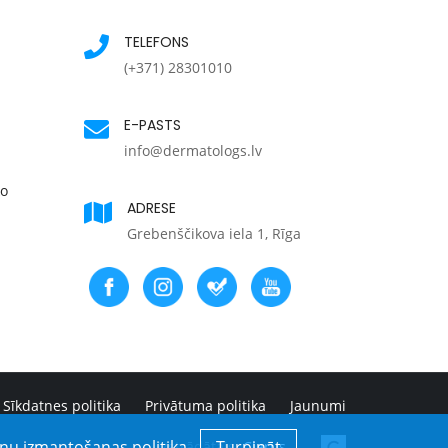
TELEFONS
(+371) 28301010
E-PASTS
info@dermatologs.lv
ko
ADRESE
Grebenščikova iela 1, Rīga
Sīkdatnes politika
Privātuma politika
Jaunumi
ņu izmantošanas politika.
Turpināt
Izstrādātājs:
Clarus