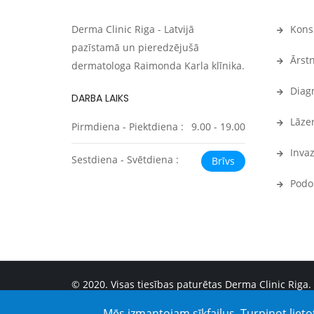
Derma Clinic Riga - Latvijā
Konsu
pazīstamā un pieredzējušā
Ārstn
dermatologa Raimonda Karla klīnika.
Diagn
DARBA LAIKS
Lāzer
Pirmdiena - Piektdiena :
9.00 - 19.00
Invaz
Sestdiena - Svētdiena :
Brīvs
Podol
© 2020. Visas tiesības paturētas Derma Clinic Riga.
Mēs izmantojam sīkfailus. Turpinot lieto