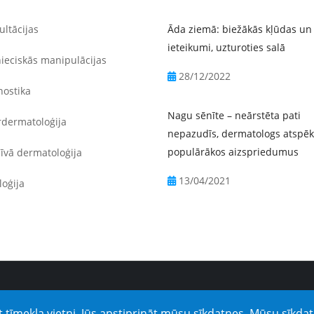
ltācijas
Āda ziemā: biežākās kļūdas un
ieteikumi, uzturoties salā
ieciskās manipulācijas
28/12/2022
ostika
Nagu sēnīte – neārstēta pati
dermatoloģija
nepazudīs, dermatologs atspē
populārākos aizspriedumus
īvā dermatoloģija
13/04/2021
oģija
t tīmekļa vietni, Jūs apstiprināt mūsu sīkdatnes.
Mūsu sīkdat