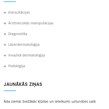
Konsultācijas
Ārstnieciskās manipulācijas
Diagnostika
Lāzerdermatoloģija
Invazīvā dermatoloģija
Podoloģija
JAUNĀKĀS ZIŅAS
Āda ziemā: biežākās kļūdas un ieteikumi, uzturoties salā