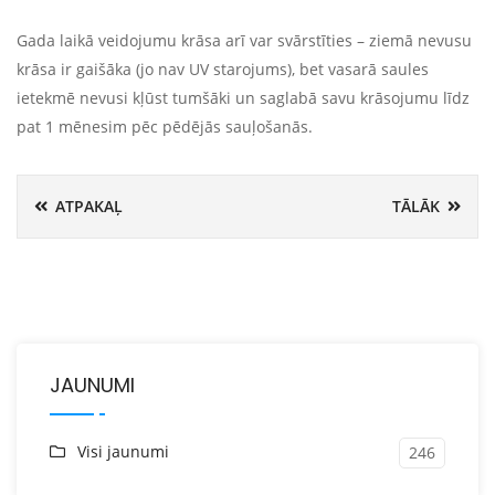
Gada laikā veidojumu krāsa arī var svārstīties – ziemā nevusu
krāsa ir gaišāka (jo nav UV starojums), bet vasarā saules
ietekmē nevusi kļūst tumšāki un saglabā savu krāsojumu līdz
pat 1 mēnesim pēc pēdējās sauļošanās.
ATPAKAĻ
TĀLĀK
JAUNUMI
Visi jaunumi
246