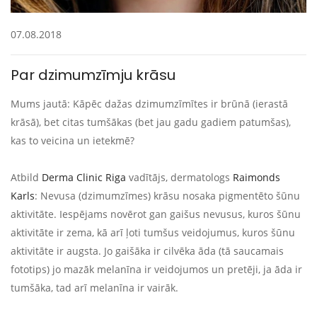
07.08.2018
Par dzimumzīmju krāsu
Mums jautā: Kāpēc dažas dzimumzīmītes ir brūnā (ierastā
krāsā), bet citas tumšākas (bet jau gadu gadiem patumšas),
kas to veicina un ietekmē?
Atbild
Derma Clinic Riga
vadītājs, dermatologs
Raimonds
Karls
: Nevusa (dzimumzīmes) krāsu nosaka pigmentēto šūnu
aktivitāte. Iespējams novērot gan gaišus nevusus, kuros šūnu
aktivitāte ir zema, kā arī ļoti tumšus veidojumus, kuros šūnu
aktivitāte ir augsta
. Jo gaišāka ir cilvēka āda (tā saucamais
fototips) jo mazāk melanīna ir veidojumos un pretēji, ja āda ir
tumšāka, tad arī melanīna ir vairāk.