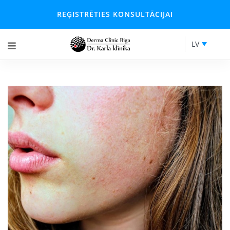
REĢISTRĒTIES KONSULTĀCIJAI
LV