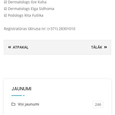
☑️ Dermatologs Ilze Koha
☑️ Dermatologs Elga Sidhoma
☑️ Podologs Rita Futlika
Reģistratūras tālruņa nr: (+371) 28301010
ATPAKAĻ
TĀLĀK
JAUNUMI
Visi jaunumi
246