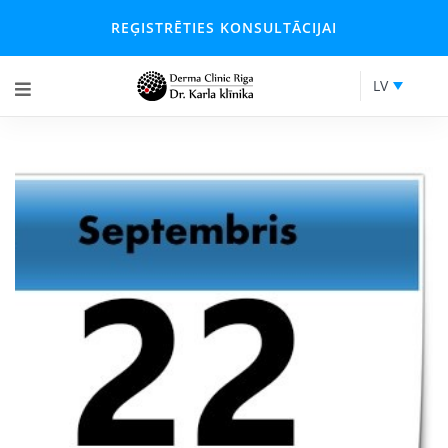
REĢISTRĒTIES KONSULTĀCIJAI
LV