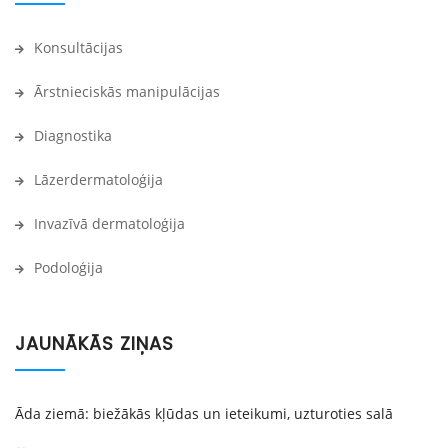
Konsultācijas
Ārstnieciskās manipulācijas
Diagnostika
Lāzerdermatoloģija
Invazīvā dermatoloģija
Podoloģija
JAUNĀKĀS ZIŅAS
Āda ziemā: biežākās kļūdas un ieteikumi, uzturoties salā