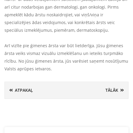
arī citur nodarbojas gan dermatologi, gan onkologi. Pirms
apmeklēt kādu ārstu noskaidrojiet, vai viņš/viņa ir
specializējies ādas veidojumos, vai konkrētais ārsts veic
speciālus izmeklējumus, piemēram, dermatoskopiju.
Arī vizīte pie ģimenes ārsta var būt lietderīga. Jūsu ģimenes
ārsta veiks vismaz vizuālu izmeklēšanu un ieteiks turpmāko
rīcību. No jūsu ģimenes ārsta, jūs varēsiet saņemt nosūtījumu
Valsts aprūpes ietvaros.
ATPAKAĻ
TĀLĀK