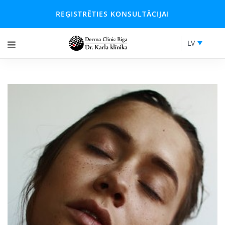
REĢISTRĒTIES KONSULTĀCIJAI
LV