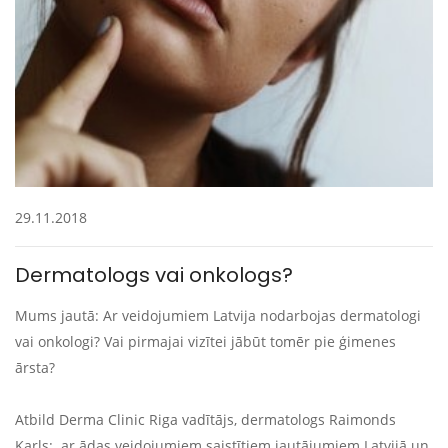
29.11.2018
Dermatologs vai onkologs?
Mums jautā: Ar veidojumiem Latvija nodarbojas dermatologi
vai onkologi? Vai pirmajai vizītei jābūt tomēr pie ģimenes
ārsta?
Atbild Derma Clinic Riga vadītājs, dermatologs Raimonds
Karls: a
r ādas veidojumiem saistītiem jautājumiem Latvijā un