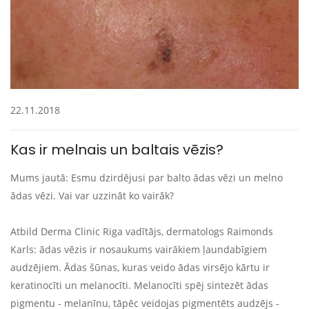
22.11.2018
Kas ir melnais un baltais vēzis?
Mums jautā: Esmu dzirdējusi par balto ādas vēzi un melno
ādas vēzi. Vai var uzzināt ko vairāk?
Atbild Derma Clinic Riga vadītājs, dermatologs Raimonds
Karls: ā
das vēzis ir nosaukums vairākiem ļaundabīgiem
audzējiem. Ādas šūnas, kuras veido ādas virsējo kārtu ir
keratinocīti un melanocīti. Melanocīti spēj sintezēt ādas
pigmentu - melanīnu, tāpēc veidojas pigmentēts audzējs -