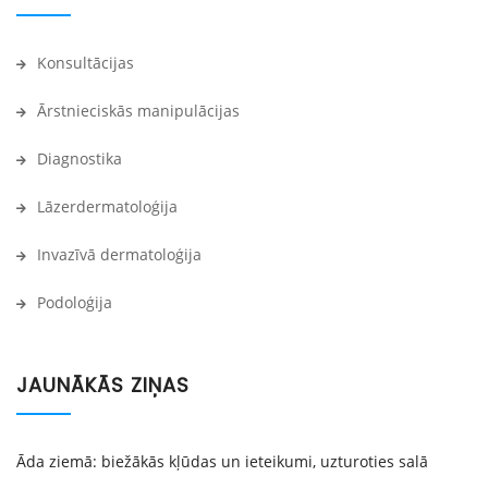
Konsultācijas
Ārstnieciskās manipulācijas
Diagnostika
Lāzerdermatoloģija
Invazīvā dermatoloģija
Podoloģija
JAUNĀKĀS ZIŅAS
Āda ziemā: biežākās kļūdas un ieteikumi, uzturoties salā