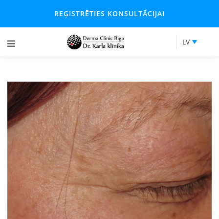
REĢISTRĒTIES KONSULTĀCIJAI
LV