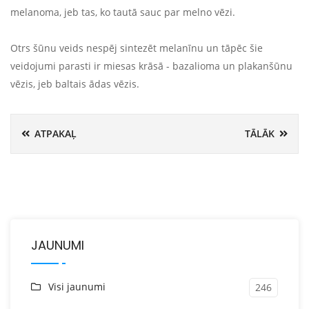
melanoma, jeb tas, ko tautā sauc par melno vēzi.
Otrs šūnu veids nespēj sintezēt melanīnu un tāpēc šie
veidojumi parasti ir miesas krāsā - bazalioma un plakanšūnu
vēzis, jeb baltais ādas vēzis.
ATPAKAĻ
TĀLĀK
JAUNUMI
Visi jaunumi
246