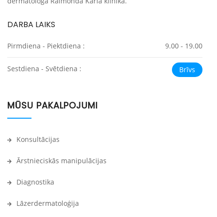
dermatologa Raimonda Karla klīnika.
DARBA LAIKS
Pirmdiena - Piektdiena :
9.00 - 19.00
Sestdiena - Svētdiena :
Brīvs
MŪSU PAKALPOJUMI
Konsultācijas
Ārstnieciskās manipulācijas
Diagnostika
Lāzerdermatoloģija