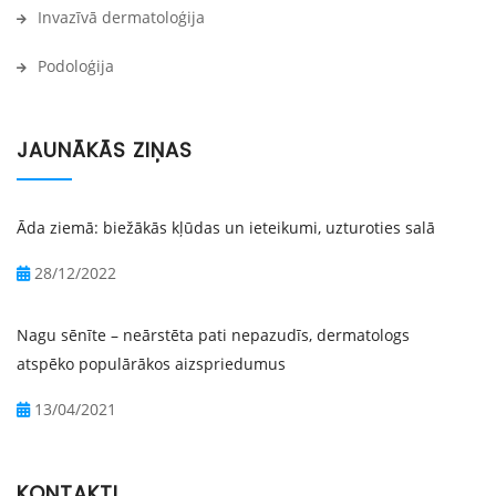
Invazīvā dermatoloģija
Podoloģija
JAUNĀKĀS ZIŅAS
Āda ziemā: biežākās kļūdas un ieteikumi, uzturoties salā
28/12/2022
Nagu sēnīte – neārstēta pati nepazudīs, dermatologs
atspēko populārākos aizspriedumus
13/04/2021
KONTAKTI