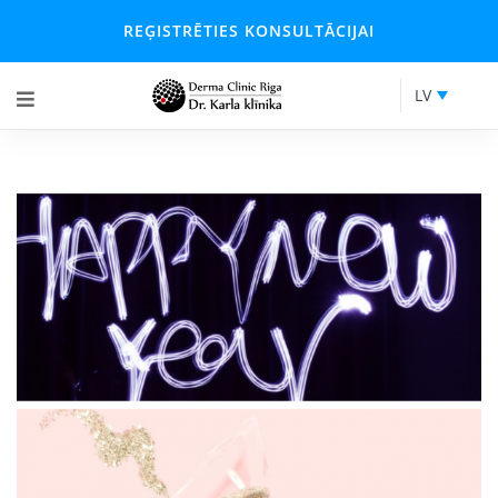
REĢISTRĒTIES KONSULTĀCIJAI
LV