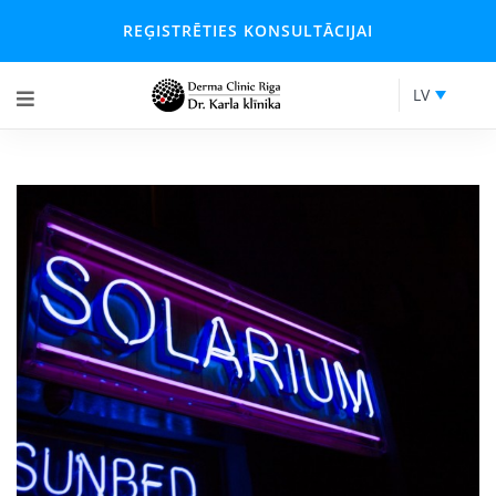
REĢISTRĒTIES KONSULTĀCIJAI
LV