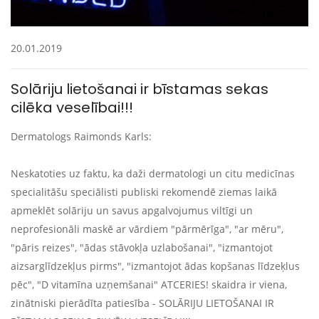
20.01.2019
Solāriju lietošanai ir bīstamas sekas
cilēka veselībai!!!
Dermatologs Raimonds Karls:
Neskatoties uz faktu, ka daži dermatologi un citu medicīnas
specialitāšu speciālisti publiski rekomendē ziemas laikā
apmeklēt solāriju un savus apgalvojumus viltīgi un
neprofesionāli maskē ar vārdiem "pārmērīga", "ar mēru",
"pāris reizes", "ādas stāvokļa uzlabošanai", "izmantojot
aizsarglīdzekļus pirms", "izmantojot ādas kopšanas līdzeķlus
pēc", "D vitamīna uzņemšanai" ATCERIES! skaidra ir viena,
zinātniski pierādīta patiesība - SOLĀRIJU LIETOŠANAI IR