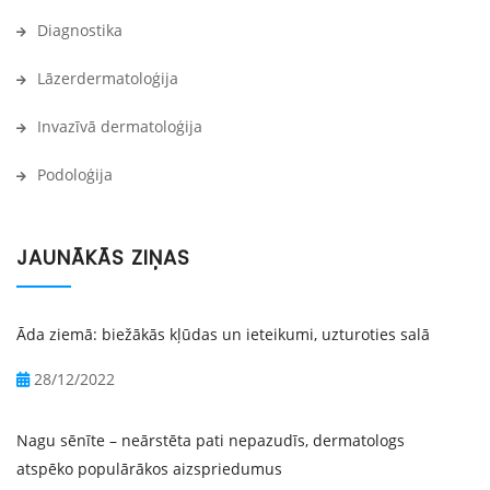
Diagnostika
Lāzerdermatoloģija
Invazīvā dermatoloģija
Podoloģija
JAUNĀKĀS ZIŅAS
Āda ziemā: biežākās kļūdas un ieteikumi, uzturoties salā
28/12/2022
Nagu sēnīte – neārstēta pati nepazudīs, dermatologs
atspēko populārākos aizspriedumus