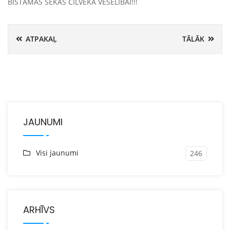
BĪSTAMAS SEKAS CILVĒKA VESELĪBAI!!!
ATPAKAĻ
TĀLĀK
JAUNUMI
Visi jaunumi
246
ARHĪVS