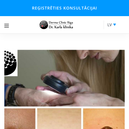
REĢISTRĒTIES KONSULTĀCIJAI
LV