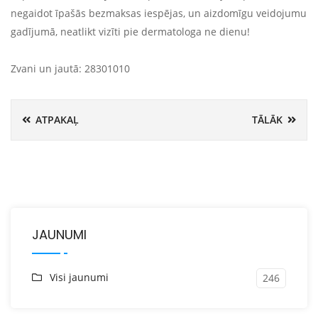
negaidot īpašās bezmaksas iespējas, un aizdomīgu veidojumu
gadījumā, neatlikt vizīti pie dermatologa ne dienu!
Zvani un jautā: 28301010
ATPAKAĻ
TĀLĀK
JAUNUMI
Visi jaunumi
246