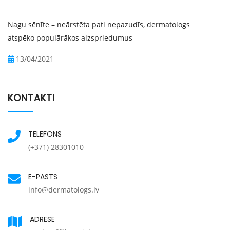
Nagu sēnīte – neārstēta pati nepazudīs, dermatologs
atspēko populārākos aizspriedumus
13/04/2021
KONTAKTI
TELEFONS
(+371) 28301010
E-PASTS
info@dermatologs.lv
ADRESE