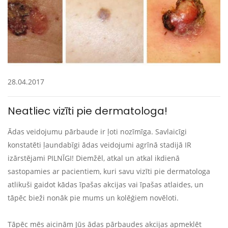
28.04.2017
Neatliec vizīti pie dermatologa!
Ādas veidojumu pārbaude ir ļoti nozīmīga. Savlaicīgi
konstatēti ļaundabīgi ādas veidojumi agrīnā stadijā IR
izārstējami PILNĪGI! Diemžēl, atkal un atkal ikdienā
sastopamies ar pacientiem, kuri savu vizīti pie dermatologa
atlikuši gaidot kādas īpašas akcijas vai īpašas atlaides, un
tāpēc bieži nonāk pie mums un kolēģiem novēloti.
Tāpēc mēs aicinām Jūs ādas pārbaudes akcijas apmeklēt