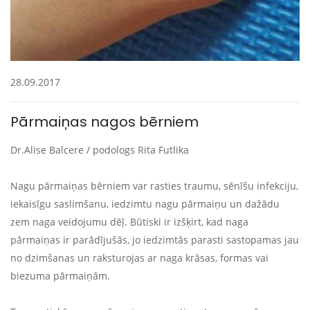
28.09.2017
Pārmaiņas nagos bērniem
Dr.Alise Balcere / podologs Rita Futlika
Nagu pārmaiņas bērniem var rasties traumu, sēnīšu infekciju,
iekaisīgu saslimšanu, iedzimtu nagu pārmaiņu un dažādu
zem naga veidojumu dēļ. Būtiski ir izšķirt, kad naga
pārmaiņas ir parādījušās, jo iedzimtās parasti sastopamas jau
no dzimšanas un raksturojas ar naga krāsas, formas vai
biezuma pārmaiņām.