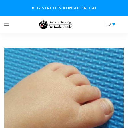
REĢISTRĒTIES KONSULTĀCIJAI
LV