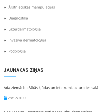
Ārstnieciskās manipulācijas
Diagnostika
Lāzerdermatoloģija
Invazīvā dermatoloģija
Podoloģija
JAUNĀKĀS ZIŅAS
Āda ziemā: biežākās kļūdas un ieteikumi, uzturoties salā
28/12/2022
Nagu sēnīte – neārstēta pati nepazudīs, dermatologs