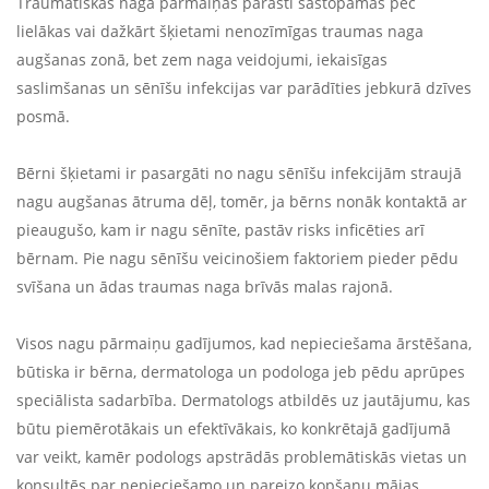
Traumatiskās naga pārmaiņas parasti sastopamas pēc
lielākas vai dažkārt šķietami nenozīmīgas traumas naga
augšanas zonā, bet zem naga veidojumi, iekaisīgas
saslimšanas un sēnīšu infekcijas var parādīties jebkurā dzīves
posmā.
Bērni šķietami ir pasargāti no nagu sēnīšu infekcijām straujā
nagu augšanas ātruma dēļ, tomēr, ja bērns nonāk kontaktā ar
pieaugušo, kam ir nagu sēnīte, pastāv risks inficēties arī
bērnam. Pie nagu sēnīšu veicinošiem faktoriem pieder pēdu
svīšana un ādas traumas naga brīvās malas rajonā.
Visos nagu pārmaiņu gadījumos, kad nepieciešama ārstēšana,
būtiska ir bērna, dermatologa un podologa jeb pēdu aprūpes
speciālista sadarbība. Dermatologs atbildēs uz jautājumu, kas
būtu piemērotākais un efektīvākais, ko konkrētajā gadījumā
var veikt, kamēr podologs apstrādās problemātiskās vietas un
konsultēs par nepieciešamo un pareizo kopšanu mājas