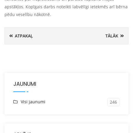
apstākļos. Kopīgais darbs noteikti labvēlīgi ietekmēs arī bērna
pēdu veselību nākotnē.
ATPAKAĻ
TĀLĀK
JAUNUMI
Visi jaunumi
246