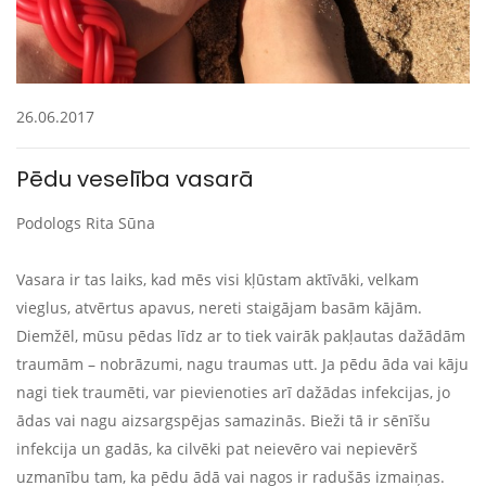
26.06.2017
Pēdu veselība vasarā
Podologs Rita Sūna
Vasara ir tas laiks, kad mēs visi kļūstam aktīvāki, velkam
vieglus, atvērtus apavus, nereti staigājam basām kājām.
Diemžēl, mūsu pēdas līdz ar to tiek vairāk pakļautas dažādām
traumām – nobrāzumi, nagu traumas utt. Ja pēdu āda vai kāju
nagi tiek traumēti, var pievienoties arī dažādas infekcijas, jo
ādas vai nagu aizsargspējas samazinās. Bieži tā ir sēnīšu
infekcija un gadās, ka cilvēki pat neievēro vai nepievērš
uzmanību tam, ka pēdu ādā vai nagos ir radušās izmaiņas.