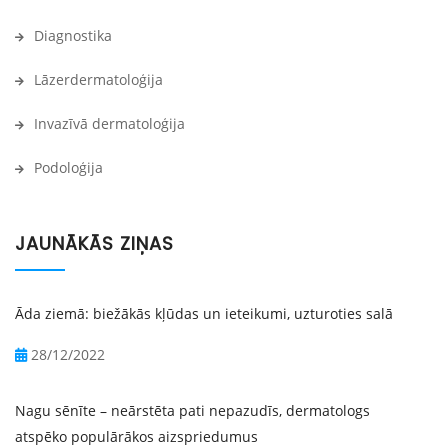
Diagnostika
Lāzerdermatoloģija
Invazīvā dermatoloģija
Podoloģija
JAUNĀKĀS ZIŅAS
Āda ziemā: biežākās kļūdas un ieteikumi, uzturoties salā
28/12/2022
Nagu sēnīte – neārstēta pati nepazudīs, dermatologs
atspēko populārākos aizspriedumus