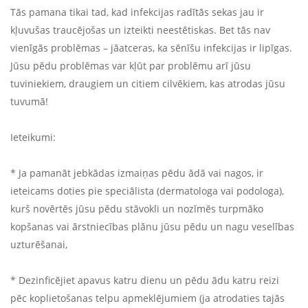
Tās pamana tikai tad, kad infekcijas radītās sekas jau ir
kļuvušas traucējošas un izteikti neestētiskas. Bet tās nav
vienīgās problēmas – jāatceras, ka sēnīšu infekcijas ir lipīgas.
Jūsu pēdu problēmas var kļūt par problēmu arī jūsu
tuviniekiem, draugiem un citiem cilvēkiem, kas atrodas jūsu
tuvumā!
Ieteikumi:
* Ja pamanāt jebkādas izmaiņas pēdu ādā vai nagos, ir
ieteicams doties pie speciālista (dermatologa vai podologa),
kurš novērtēs jūsu pēdu stāvokli un nozīmēs turpmāko
kopšanas vai ārstniecības plānu jūsu pēdu un nagu veselības
uzturēšanai,
* Dezinficējiet apavus katru dienu un pēdu ādu katru reizi
pēc koplietošanas telpu apmeklējumiem (ja atrodaties tajās