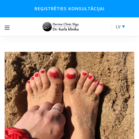
REĢISTRĒTIES KONSULTĀCIJAI
LV