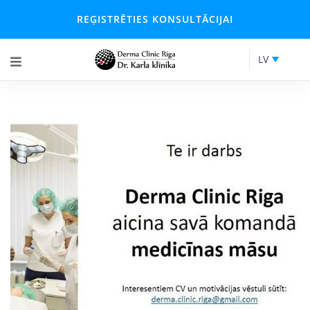
REĢISTRĒTIES KONSULTĀCIJAI
LV