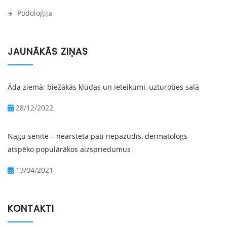
Podoloģija
JAUNĀKĀS ZIŅAS
Āda ziemā: biežākās kļūdas un ieteikumi, uzturoties salā
28/12/2022
Nagu sēnīte – neārstēta pati nepazudīs, dermatologs
atspēko populārākos aizspriedumus
13/04/2021
KONTAKTI