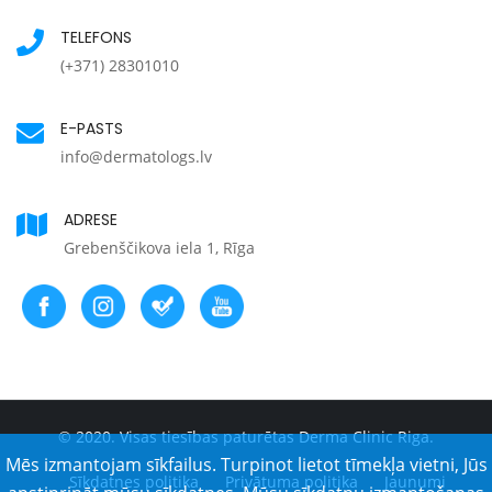
TELEFONS
(+371) 28301010
E-PASTS
info@dermatologs.lv
ADRESE
Grebenščikova iela 1, Rīga
© 2020. Visas tiesības paturētas Derma Clinic Riga.
Mēs izmantojam sīkfailus. Turpinot lietot tīmekļa vietni, Jūs
Sīkdatnes politika
Privātuma politika
Jaunumi