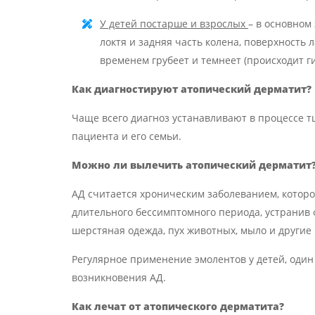
У детей постарше и взрослых
– в основном
локтя и задняя часть колена, поверхность 
временем грубеет и темнеет (происходит г
Как диагностируют атопический дерматит
?
Чаще всего диагноз устанавливают в процессе т
пациента и его семьи.
Можно ли вылечить атопический дерматит
АД считается хроническим заболеванием, котор
длительного бессимптомного периода, устранив 
шерстяная одежда, пух животных, мыло и другие м
Регулярное применение эмолентов у детей, один
возникновения АД.
Как лечат
от
атопическ
ого
дерматит
а
?