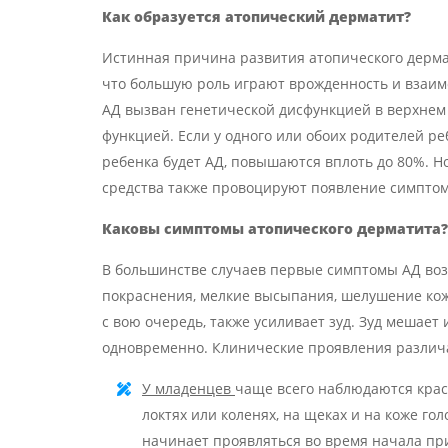
Как образуется атопический дерматит?
Истинная причина развития атопического дермат
что большую роль играют врожденность и взаи
АД вызван генетической дисфункцией в верхнем 
функцией. Если у одного или обоих родителей реб
ребенка будет АД, повышаются вплоть до 80%. Н
средства также провоцируют появление симптом
Каковы симптомы атопического дерматита
?
В большинстве случаев первые симптомы АД возн
покраснения, мелкие высыпания, шелушение кож
с вою очередь, также усиливает зуд. Зуд мешает 
одновременно. Клинические проявления различа
У младенцев
чаще всего наблюдаются крас
локтях или коленях, на щеках и на коже го
начинает проявляться во время начала при