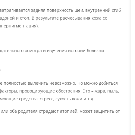
 затрагивается задняя поверхность шеи, внутренний сгиб
ладоней и стоп. В результате расчесывания кожа со
иперпигментация).
щательного осмотра и изучения истории болезни
?
ое полностью вылечить невозможно. Но можно добиться
факторы, провоцирующие обострения. Это – жара, пыль,
оющие средства, стресс, сухость кожи и.т.д.
 или оба родителя страдают атопией, может защитить от