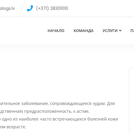
logs.lv
(+371) 28301010
НАЧАЛО
КОМАНДА
УСЛУГИ
П
лительное заболевание, сопровождающееся зудом. Для
едственная) предрасположенность, к астме,
о одно из наиболее часто встречающихся болезней кожи
ом возрасте.