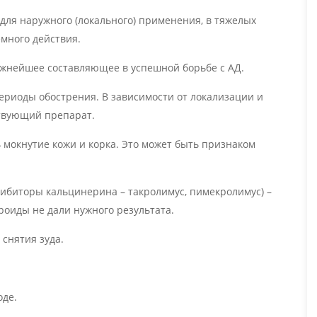
для наружного (локального) применения, в тяжелых
много действия.
ажнейшее составляющее в успешной борьбе с АД.
ериоды обострения. В зависимости от локализации и
ствующий препарат.
ь мокнутие кожи и корка. Это может быть признаком
ибиторы кальцинерина – такролимус, пимекролимус) –
роиды не дали нужного результата.
снятия зуда.
оде.