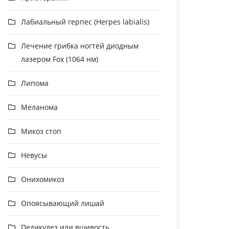
Лабиальный герпес (Herpes labialis)
Лечение грибка ногтей диодным
лазером Fox (1064 нм)
Липома
Меланома
Микоз стоп
Невусы
Онихомикоз
Опоясывающий лишай
Педикулез или вшивость