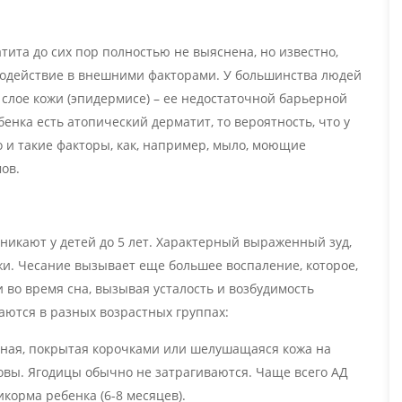
ита до сих пор полностью не выяснена, но известно,
модействие в внешними факторами. У большинства людей
слое кожи (эпидермисе) – ее недостаточной барьерной
енка есть атопический дерматит, то вероятность, что у
о и такие факторы, как, например, мыло, моющие
ов.
икают у детей до 5 лет. Характерный выраженный зуд,
и. Чесание вызывает еще большее воспаление, которое,
и во время сна, вызывая усталость и возбудимость
ются в разных возрастных группах:
ная, покрытая корочками или шелушащаяся кожа на
ловы. Ягодицы обычно не затрагиваются. Чаще всего АД
корма ребенка (6-8 месяцев).