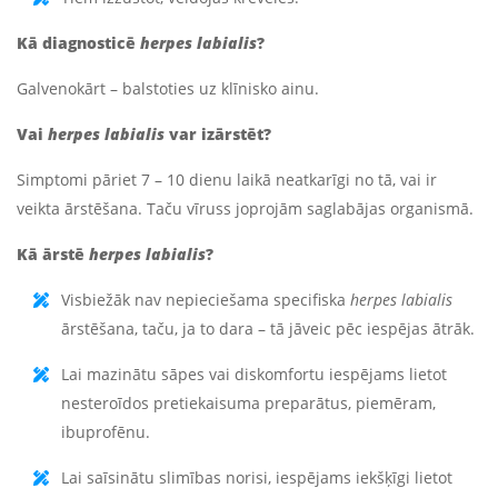
Kā diagnosticē
herpes labialis
?
Galvenokārt – balstoties uz klīnisko ainu.
Vai
herpes labialis
var izārstēt?
Simptomi pāriet 7 – 10 dienu laikā neatkarīgi no tā, vai ir
veikta ārstēšana. Taču vīruss joprojām saglabājas organismā.
Kā ārstē
herpes labialis
?
Visbiežāk nav nepieciešama specifiska
herpes labialis
ārstēšana, taču, ja to dara – tā jāveic pēc iespējas ātrāk.
Lai mazinātu sāpes vai diskomfortu iespējams lietot
nesteroīdos pretiekaisuma preparātus, piemēram,
ibuprofēnu.
Lai saīsinātu slimības norisi, iespējams iekšķīgi lietot