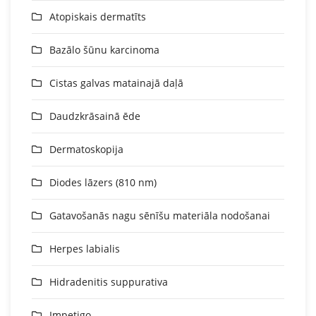
Atopiskais dermatīts
Bazālo šūnu karcinoma
Cistas galvas matainajā daļā
Daudzkrāsainā ēde
Dermatoskopija
Diodes lāzers (810 nm)
Gatavošanās nagu sēnīšu materiāla nodošanai
Herpes labialis
Hidradenitis suppurativa
Impetigo