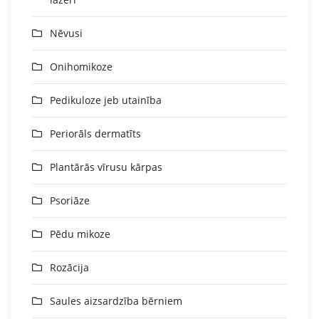
Nēvusi
Onihomikoze
Pedikuloze jeb utainība
Periorāls dermatīts
Plantārās vīrusu kārpas
Psoriāze
Pēdu mikoze
Rozācija
Saules aizsardzība bērniem