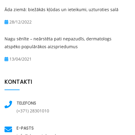
Āda ziemā: biežākās kļūdas un ieteikumi, uzturoties salā
28/12/2022
Nagu sēnīte – neārstēta pati nepazudīs, dermatologs
atspēko populārākos aizspriedumus
13/04/2021
KONTAKTI
TELEFONS
(+371) 28301010
E-PASTS