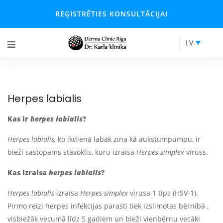
REĢISTRĒTIES KONSULTĀCIJAI
LV
Herpes labialis
Kas ir
herpes labialis
?
Herpes labialis,
ko ikdienā labāk zina kā aukstumpumpu, ir
bieži sastopams stāvoklis, kuru izraisa
Herpes simplex
vīruss.
Kas izraisa
herpes labialis
?
Herpes labialis
izraisa
Herpes simplex
vīrusa 1 tips (HSV-1).
Pirmo reizi herpes infekcijas parasti tiek izslimotas bērnībā ,
visbiežāk vecumā līdz 5 gadiem un bieži vienbērnu vecāki