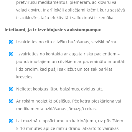
pretvīrusu medikamentus, piemēram, aciklovīru vai
valaciklovīru. Ir arī lokāli aplicējami krēmi, kuru sastāvā
ir aciklovīrs, taču efektivitāti salīdzinoši ir zemāka.
Ieteikumi, ja ir izveidojusies aukstumpumpa:
Izvairieties no citu cilvēku bučošanas, sevišķi bērnu.
Izvairieties no kontakta ar augsta riska pacientiem –
jaundzimušajiem un cilvēkiem ar pazeminātu imunitāti
līdz brīdim, kad pūšļi sāk izžūt un tos sāk pārklāt
kreveles.
Nelietot kopīgus lūpu balzāmus, dvieļus utt.
Ar rokām neaiztikt pūslīšus. Pēc katra pieskāriena vai
medikamenta uzklāšanas jāmazgā rokas.
Lai mazinātu apsārtumu un kairinājumu, uz pūslīšiem
5-10 minūtes aplicē mitru drānu, atkārto to vairākas