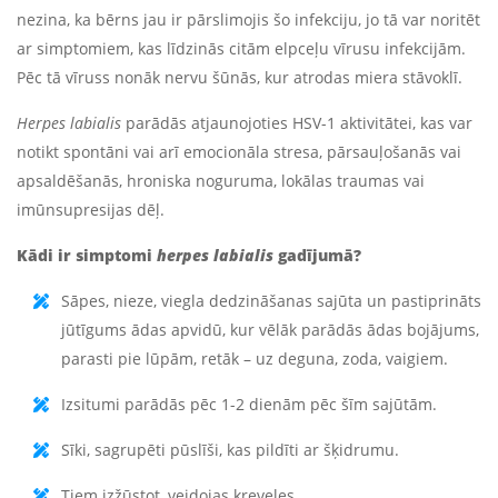
nezina, ka bērns jau ir pārslimojis šo infekciju, jo tā var noritēt
ar simptomiem, kas līdzinās citām elpceļu vīrusu infekcijām.
Pēc tā vīruss nonāk nervu šūnās, kur atrodas miera stāvoklī.
Herpes labialis
parādās atjaunojoties HSV-1 aktivitātei, kas var
notikt spontāni vai arī emocionāla stresa, pārsauļošanās vai
apsaldēšanās, hroniska noguruma, lokālas traumas vai
imūnsupresijas dēļ.
Kādi ir simptomi
herpes labialis
gadījumā?
Sāpes, nieze, viegla dedzināšanas sajūta un pastiprināts
jūtīgums ādas apvidū, kur vēlāk parādās ādas bojājums,
parasti pie lūpām, retāk – uz deguna, zoda, vaigiem.
Izsitumi parādās pēc 1-2 dienām pēc šīm sajūtām.
Sīki, sagrupēti pūslīši, kas pildīti ar šķidrumu.
Tiem izžūstot, veidojas kreveles.