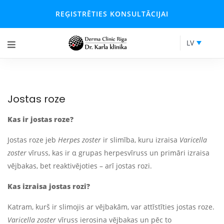
REĢISTRĒTIES KONSULTĀCIJAI
LV
Jostas roze
Kas ir jostas roze?
Jostas roze jeb
Herpes zoster
ir slimība, kuru izraisa
Varicella
zoster
vīruss, kas ir α grupas herpesvīruss un primāri izraisa
vējbakas, bet reaktivējoties – arī jostas rozi.
Kas izraisa jostas rozi?
Katram, kurš ir slimojis ar vējbakām, var attīstīties jostas roze.
Varicella zoster
vīruss ierosina vējbakas un pēc to