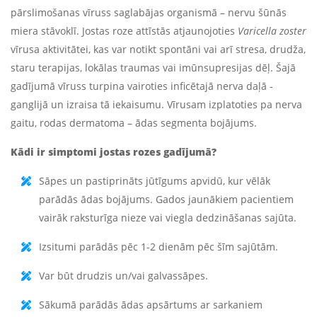
pārslimošanas vīruss saglabājas organismā – nervu šūnās
miera stāvoklī. Jostas roze attīstās atjaunojoties
Varicella zoster
vīrusa aktivitātei, kas var notikt spontāni vai arī stresa, drudža,
staru terapijas, lokālas traumas vai imūnsupresijas dēļ. Šajā
gadījumā vīruss turpina vairoties inficētajā nerva daļā -
ganglijā un izraisa tā iekaisumu. Vīrusam izplatoties pa nerva
gaitu, rodas dermatoma – ādas segmenta bojājums.
Kādi ir simptomi jostas rozes gadījumā?
Sāpes un pastiprināts jūtīgums apvidū, kur vēlāk
parādās ādas bojājums. Gados jaunākiem pacientiem
vairāk raksturīga nieze vai viegla dedzināšanas sajūta.
Izsitumi parādās pēc 1-2 dienām pēc šīm sajūtām.
Var būt drudzis un/vai galvassāpes.
Sākumā parādās ādas apsārtums ar sarkaniem