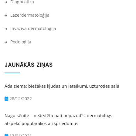
Diagnostika
Lāzerdermatoloģija
Invazīvā dermatoloģija
Podoloģija
JAUNĀKĀS ZIŅAS
Āda ziemā: biežākās kļūdas un ieteikumi, uzturoties salā
28/12/2022
Nagu sēnīte – neārstēta pati nepazudīs, dermatologs
atspēko populārākos aizspriedumus
13/04/2021