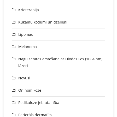
Krioterapija
Kukaiņu kodumi un dzēlieni
Lipomas
Melanoma
Nagu sēnītes ārstēšana ar Diodes Fox (1064 nm)
lāzeri
Nēvusi
Onihomikoze
Pedikuloze jeb utainība
Periorāls dermatīts