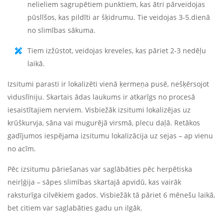
nelieliem sagrupētiem punktiem, kas ātri pārveidojas
pūslīšos, kas pildīti ar šķidrumu. Tie veidojas 3-5.dienā
no slimības sākuma.
Tiem izžūstot, veidojas kreveles, kas pāriet 2-3 nedēļu
laikā.
Izsitumi parasti ir lokalizēti vienā ķermeņa pusē, nešķērsojot
viduslīniju. Skartais ādas laukums ir atkarīgs no procesā
iesaistītajiem nerviem. Visbiežāk izsitumi lokalizējas uz
krūškurvja, sāna vai mugurējā virsmā, plecu daļā. Retākos
gadījumos iespējama izsitumu lokalizācija uz sejas – ap vienu
no acīm.
Pēc izsitumu pāriešanas var saglābāties pēc herpētiska
neirļģija – sāpes slimības skartajā apvidū, kas vairāk
raksturīga cilvēkiem gados. Visbiežāk tā pāriet 6 mēnešu laikā,
bet citiem var saglabāties gadu un ilgāk.