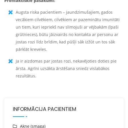
Profilaktiskie pasākumi:
Augsta riska pacientiem – jaundzimušajiem, gados
vecākiem cilvēkiem, cilvēkiem ar pazeminātu imunitāti
un tiem, kuri iepriekš nav slimojuši ar vējbakām (īpaši
grūtnieces), būtu jāizvairās no kontakta ar personu ar
jostas rozi līdz brīdim, kad pūšļi sāk izžūt un tos sāk
pārklāt kreveles.
Ja ir aizdomas par jostas rozi, nekavējoties doties pie
ārsta. Agrīni uzsākta ārstēšana sniedz vislabākos
rezultātus.
INFORMĀCIJA PACIENTIEM
Akne (smaga)