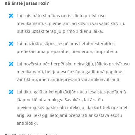
Kā ārstē jostas rozi?
Lai saīsinātu slimības norisi, lieto pretvīrusu
medikamentus, piemēram, aciklovīru vai valaciklovīru.
Būtiski uzsākt terapiju pirmo 3 dienu laikā.
Lai mazinātu sāpes, iespējams lietot nesteroīdos
pretiekaisuma preparātus, piemēram, ibuprofēnu.
Lai novērstu pēc herpētisku neiraļģiju, jālieto pretvīrusu
medikamenti, bet jau esošo sāpju gadījumā papildus
var tikt nozīmēti antidepresanti vai antikonvulsanti.
Lai tiktu galā ar komplikācijām, acu iesaistes gadījumā
jāapmeklē oftalmologs. Savukārt, lai ārstētu
pievienojušos bakteriālu infekciju, dažkārt tiek nozīmēti
ārīgi vai iekšķīgi lietojami preparāti ar sastāvā esošu
antibiotiķi.