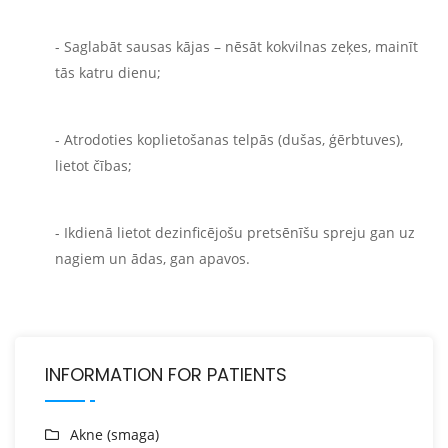
- Saglabāt sausas kājas – nēsāt kokvilnas zeķes, mainīt
tās katru dienu;
- Atrodoties koplietošanas telpās (dušas, ģērbtuves),
lietot čības;
- Ikdienā lietot dezinficējošu pretsēnīšu spreju gan uz
nagiem un ādas, gan apavos.
INFORMATION FOR PATIENTS
Akne (smaga)