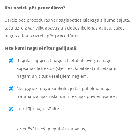
Kas notiek pēc procedūras?
Uzreiz pēc procedūras var saglābāties īslaicīga siltuma sajūta,
taču uzreiz var vilkt apavus un doties ikdienas gaitās. Lakot
nagus atļauts uzreiz pēc procedūras.
Ieteikumi nagu sēnītes gadījumā:
Regulāri apgriezt nagus. Lietot atsevišķus nagu
kopšanas līdzekļus (šķērītes, knaibles) inficētajam
nagam un citus veselajiem nagiem.
Neapgriezt nagu kutikulu, jo tas palielina naga
traumatizācijas risku un infekcijas pievienošanos.
Ja ir kāju nagu sēnīte:
- Nenēsāt cieši pieguļošus apavus;