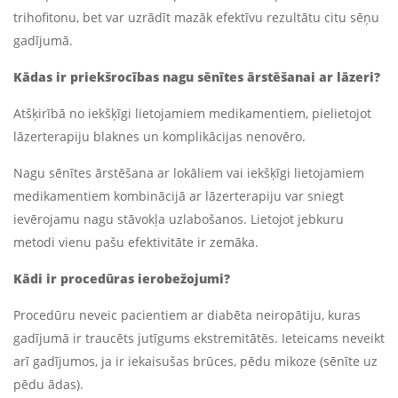
trihofitonu, bet var uzrādīt mazāk efektīvu rezultātu citu sēņu
gadījumā.
Kādas ir priekšrocības nagu sēnītes ārstēšanai ar lāzeri?
Atšķirībā no iekšķīgi lietojamiem medikamentiem, pielietojot
lāzerterapiju blaknes un komplikācijas nenovēro.
Nagu sēnītes ārstēšana ar lokāliem vai iekšķīgi lietojamiem
medikamentiem kombinācijā ar lāzerterapiju var sniegt
ievērojamu nagu stāvokļa uzlabošanos. Lietojot jebkuru
metodi vienu pašu efektivitāte ir zemāka.
Kādi ir procedūras ierobežojumi?
Procedūru neveic pacientiem ar diabēta neiropātiju, kuras
gadījumā ir traucēts jutīgums ekstremitātēs. Ieteicams neveikt
arī gadījumos, ja ir iekaisušas brūces, pēdu mikoze (sēnīte uz
pēdu ādas).