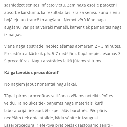
sasniedzot sēnītes inficēto vietu. Zem naga esošie patogēni
absorbē karstumu, kā rezultātā tas izraisa sēnīšu šūnu sienu
bojā eju un traucē to augšanu. Ņemot vērā lēno naga
augšanu, var paiet vairāki mēneši, kamēr tiek pamanītas naga
izmaiņas.
Viena naga apstrādei nepieciešamas apmēram 2 – 3 minūtes.
Procedūru atkārto ik pēc 5-7 nedēļām. Kopā nepieciešamas 3-
5 procedūras. Nagu apstrādes laikā jūtams siltums.
Kā gatavoties procedūrai?
No nagiem jābūt noņemtai nagu lakai.
Tāpat pirms procedūras veikšanas vēlams noteikt sēnītes
veidu. Tā nolūkos tiek paņemts naga materiāls, kurš
laboratorijā tiek audzēts speciālās barotnēs. Pēc pāris
nedēļām tiek dota atbilde, kāda sēnīte ir izaugusi.
Lāzerprocedūra ir efektīva pret biežāk sastopamo sēnīti –