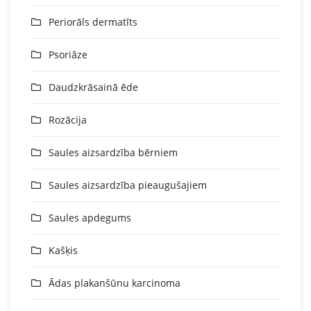
Periorāls dermatīts
Psoriāze
Daudzkrāsainā ēde
Rozācija
Saules aizsardzība bērniem
Saules aizsardzība pieaugušajiem
Saules apdegums
Kašķis
Ādas plakanšūnu karcinoma