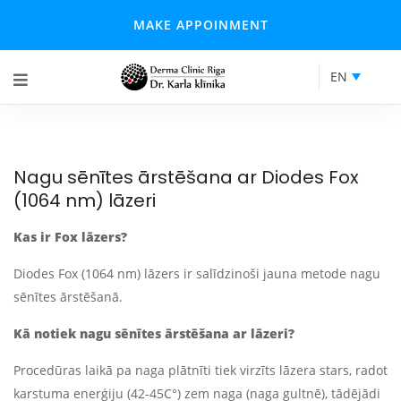
MAKE APPOINMENT
EN
Nagu sēnītes ārstēšana ar Diodes Fox
(1064 nm) lāzeri
Kas ir Fox lāzers?
Diodes Fox (1064 nm) lāzers ir salīdzinoši jauna metode nagu
sēnītes ārstēšanā.
Kā notiek nagu sēnītes ārstēšana ar lāzeri?
Procedūras laikā pa naga plātnīti tiek virzīts lāzera stars, radot
karstuma enerģiju (42-45C°) zem naga (naga gultnē), tādējādi