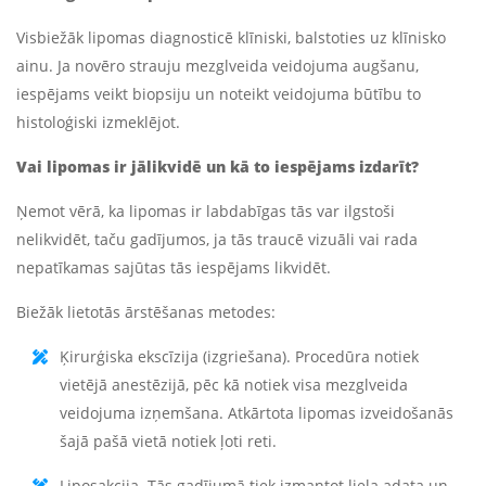
Visbiežāk lipomas diagnosticē klīniski, balstoties uz klīnisko
ainu. Ja novēro strauju mezglveida veidojuma augšanu,
iespējams veikt biopsiju un noteikt veidojuma būtību to
histoloģiski izmeklējot.
Vai lipomas ir jālikvidē un kā to iespējams izdarīt?
Ņemot vērā, ka lipomas ir labdabīgas tās var ilgstoši
nelikvidēt, taču gadījumos, ja tās traucē vizuāli vai rada
nepatīkamas sajūtas tās iespējams likvidēt.
Biežāk lietotās ārstēšanas metodes:
Ķirurģiska ekscīzija (izgriešana). Procedūra notiek
vietējā anestēzijā, pēc kā notiek visa mezglveida
veidojuma izņemšana. Atkārtota lipomas izveidošanās
šajā pašā vietā notiek ļoti reti.
Liposakcija. Tās gadījumā tiek izmantot liela adata un