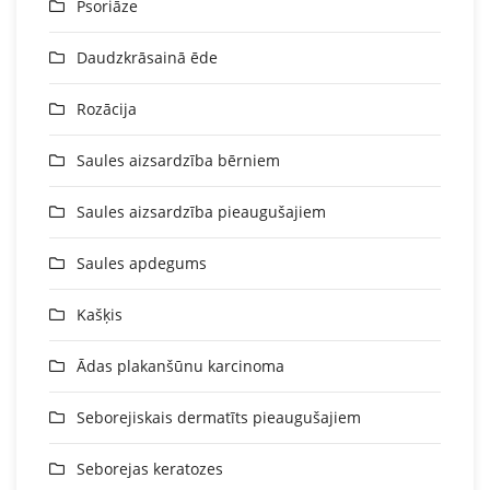
Psoriāze
Daudzkrāsainā ēde
Rozācija
Saules aizsardzība bērniem
Saules aizsardzība pieaugušajiem
Saules apdegums
Kašķis
Ādas plakanšūnu karcinoma
Seborejiskais dermatīts pieaugušajiem
Seborejas keratozes