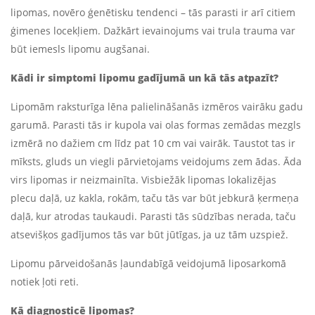
lipomas, novēro ģenētisku tendenci – tās parasti ir arī citiem
ģimenes locekļiem. Dažkārt ievainojums vai trula trauma var
būt iemesls lipomu augšanai.
Kādi ir simptomi lipomu gadījumā un kā tās atpazīt?
Lipomām raksturīga lēna palielināšanās izmēros vairāku gadu
garumā. Parasti tās ir kupola vai olas formas zemādas mezgls
izmērā no dažiem cm līdz pat 10 cm vai vairāk. Taustot tas ir
mīksts, gluds un viegli pārvietojams veidojums zem ādas. Āda
virs lipomas ir neizmainīta. Visbiežāk lipomas lokalizējas
plecu daļā, uz kakla, rokām, taču tās var būt jebkurā ķermeņa
daļā, kur atrodas taukaudi. Parasti tās sūdzības nerada, taču
atsevišķos gadījumos tās var būt jūtīgas, ja uz tām uzspiež.
Lipomu pārveidošanās ļaundabīgā veidojumā liposarkomā
notiek ļoti reti.
Kā diagnosticē lipomas?