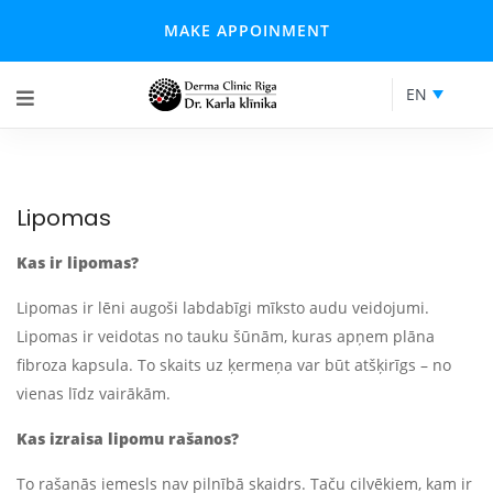
MAKE APPOINMENT
EN
Lipomas
Kas ir lipomas?
Lipomas ir lēni augoši labdabīgi mīksto audu veidojumi.
Lipomas ir veidotas no tauku šūnām, kuras apņem plāna
fibroza kapsula. To skaits uz ķermeņa var būt atšķirīgs – no
vienas līdz vairākām.
Kas izraisa lipomu rašanos?
To rašanās iemesls nav pilnībā skaidrs. Taču cilvēkiem, kam ir