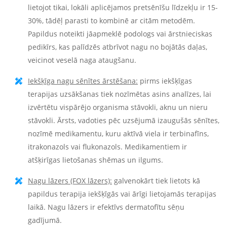
lietojot tikai, lokāli aplicējamos pretsēnīšu līdzekļu ir 15-
30%, tādēļ parasti to kombinē ar citām metodēm.
Papildus noteikti jāapmeklē podologs vai ārstnieciskas
pedikīrs, kas palīdzēs atbrīvot nagu no bojātās daļas,
veicinot veselā naga ataugšanu.
Iekšķīga nagu sēnītes ārstēšana:
pirms iekšķīgas
terapijas uzsākšanas tiek nozīmētas asins analīzes, lai
izvērtētu vispārējo organisma stāvokli, aknu un nieru
stāvokli. Ārsts, vadoties pēc uzsējumā izaugušās sēnītes,
nozīmē medikamentu, kuru aktīvā viela ir terbinafīns,
itrakonazols vai flukonazols. Medikamentiem ir
atšķirīgas lietošanas shēmas un ilgums.
Nagu lāzers (FOX lāzers):
galvenokārt tiek lietots kā
papildus terapija iekšķīgās vai ārīgi lietojamās terapijas
laikā. Nagu lāzers ir efektīvs dermatofītu sēņu
gadījumā.