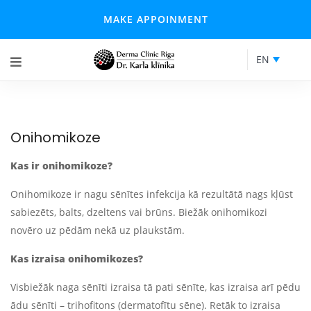
MAKE APPOINMENT
EN
Onihomikoze
Kas ir onihomikoze?
Onihomikoze ir nagu sēnītes infekcija kā rezultātā nags kļūst
sabiezēts, balts, dzeltens vai brūns. Biežāk onihomikozi
novēro uz pēdām nekā uz plaukstām.
Kas izraisa onihomikozes?
Visbiežāk naga sēnīti izraisa tā pati sēnīte, kas izraisa arī pēdu
ādu sēnīti – trihofitons (dermatofītu sēne). Retāk to izraisa