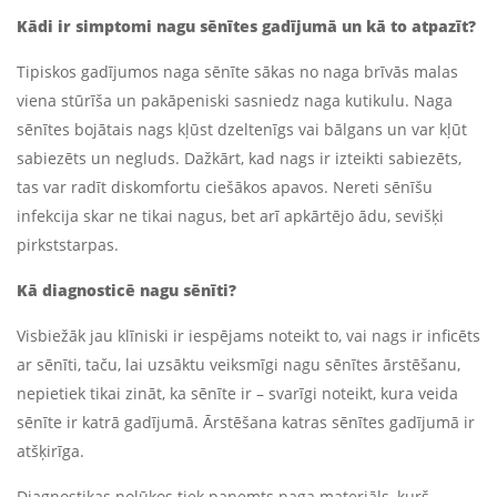
Kādi ir simptomi nagu sēnītes gadījumā un kā to atpazīt?
Tipiskos gadījumos naga sēnīte sākas no naga brīvās malas
viena stūrīša un pakāpeniski sasniedz naga kutikulu. Naga
sēnītes bojātais nags kļūst dzeltenīgs vai bālgans un var kļūt
sabiezēts un negluds. Dažkārt, kad nags ir izteikti sabiezēts,
tas var radīt diskomfortu ciešākos apavos. Nereti sēnīšu
infekcija skar ne tikai nagus, bet arī apkārtējo ādu, sevišķi
pirkststarpas.
Kā diagnosticē nagu sēnīti?
Visbiežāk jau klīniski ir iespējams noteikt to, vai nags ir inficēts
ar sēnīti, taču, lai uzsāktu veiksmīgi nagu sēnītes ārstēšanu,
nepietiek tikai zināt, ka sēnīte ir – svarīgi noteikt, kura veida
sēnīte ir katrā gadījumā. Ārstēšana katras sēnītes gadījumā ir
atšķirīga.
Diagnostikas nolūkos tiek paņemts naga materiāls, kurš