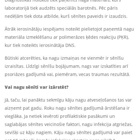
laboratorijā tiek audzēts speciālās barotnēs. Pēc pāris
nedēļām tiek dota atbilde, kurš sēnītes paveids ir izaudzis.
Ātrāk ierosinātāju iespējams noteikt pielietojot paņemtā nagu
materiāla izmeklēšanu ar polimerāzes ķēdes reakciju (PĶR),
kur tiek noteikts ierosinātāja DNS.
Būtiski atcerēties, ka nagu izmaiņas ne vienmēr ir sēnīšu
izraisītas. Līdzīgi sēnīšu bojājumam, nags var izskatīties arī
psoriāzes gadījumā vai, piemēram, vecas traumas rezultātā.
Vai nagu sēnīti var izārstēt?
Jā, taču, lai panāktu sekmīgu kāju nagu atveseļošanos tas var
aizņemt pat gadu. Roku nagu sēnītes gadījumā ārstēšana ir
vieglāka. Ja netiek ievēroti profilaktiskie pasākumi un
saglabājas sēnītes veicinošie faktori, nagu infekcija atgriežas,
sevišķi uz kāju nagiem. Kāju nagu sēnītes gadījumā var paiet