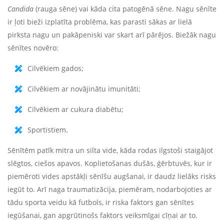
Candida
(rauga sēne) vai kāda cita patogēnā sēne. Nagu sēnīte
ir ļoti bieži izplatīta problēma, kas parasti sākas ar lielā
pirksta nagu un pakāpeniski var skart arī pārējos. Biežāk nagu
sēnītes novēro:
Cilvēkiem gados;
Cilvēkiem ar novājinātu imunitāti;
Cilvēkiem ar cukura diabētu;
Sportistiem.
Sēnītēm patīk mitra un silta vide, kāda rodas ilgstoši staigājot
slēgtos, ciešos apavos. Koplietošanas dušās, ģērbtuvēs, kur ir
piemēroti vides apstākļi sēnīšu augšanai, ir daudz lielāks risks
iegūt to. Arī naga traumatizācija, piemēram, nodarbojoties ar
tādu sporta veidu kā futbols, ir riska faktors gan sēnītes
iegūšanai, gan apgrūtinošs faktors veiksmīgai cīņai ar to.