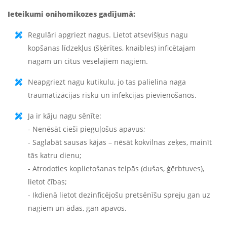
Ieteikumi onihomikozes gadījumā:
Regulāri apgriezt nagus. Lietot atsevišķus nagu
kopšanas līdzekļus (šķērītes, knaibles) inficētajam
nagam un citus veselajiem nagiem.
Neapgriezt nagu kutikulu, jo tas palielina naga
traumatizācijas risku un infekcijas pievienošanos.
Ja ir kāju nagu sēnīte:
- Nenēsāt cieši pieguļošus apavus;
- Saglabāt sausas kājas – nēsāt kokvilnas zeķes, mainīt
tās katru dienu;
- Atrodoties koplietošanas telpās (dušas, ģērbtuves),
lietot čības;
- Ikdienā lietot dezinficējošu pretsēnīšu spreju gan uz
nagiem un ādas, gan apavos.