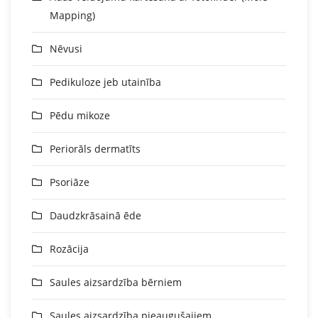
Mapping)
Nēvusi
Pedikuloze jeb utainība
Pēdu mikoze
Periorāls dermatīts
Psoriāze
Daudzkrāsainā ēde
Rozācija
Saules aizsardzība bērniem
Saules aizsardzība pieaugušajiem