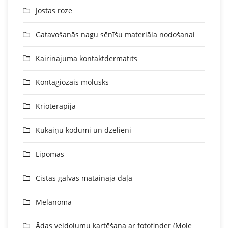
Jostas roze
Gatavošanās nagu sēnīšu materiāla nodošanai
Kairinājuma kontaktdermatīts
Kontagiozais molusks
Krioterapija
Kukaiņu kodumi un dzēlieni
Lipomas
Cistas galvas matainajā daļā
Melanoma
Ādas veidojumu kartēšana ar fotofinder (Mole