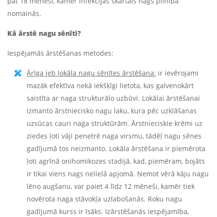
pat 18 mēneši, kamēr infekcijas skartais nags pilnībā
nomainās.
Kā ārstē nagu sēnīti?
Iespējamās ārstēšanas metodes:
Ārīga jeb lokāla nagu sēnītes ārstēšana:
ir ievērojami
mazāk efektīva nekā iekšķīgi lietota, kas galvenokārt
saistīta ar naga strukturālo uzbūvi. Lokālai ārstēšanai
izmanto ārstniecisko nagu laku, kura pēc uzklāšanas
uzsūcas cauri naga struktūrām. Ārstnieciskie krēmi uz
ziedes ļoti vāji penetrē naga virsmu, tādēļ nagu sēnes
gadījumā tos neizmanto. Lokāla ārstēšana ir piemērota
ļoti agrīnā onihomikozes stadijā, kad, piemēram, bojāts
ir tikai viens nags nelielā apjomā. Ņemot vērā kāju nagu
lēno augšanu, var paiet 4 līdz 12 mēneši, kamēr tiek
novērota naga stāvokļa uzlabošanās. Roku nagu
gadījumā kurss ir īsāks. Izārstēšanās iespējamība,