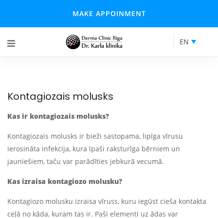
MAKE APPOINMENT
EN
Kontagiozais molusks
Kas ir kontagiozais molusks?
Kontagiozais molusks ir bieži sastopama, lipīga vīrusu
ierosināta infekcija, kura īpaši raksturīga bērniem un
jauniešiem, taču var parādīties jebkurā vecumā.
Kas izraisa kontagiozo molusku?
Kontagiozo molusku izraisa vīruss, kuru iegūst cieša kontakta
ceļā no kāda, kuram tas ir. Paši elementi uz ādas var