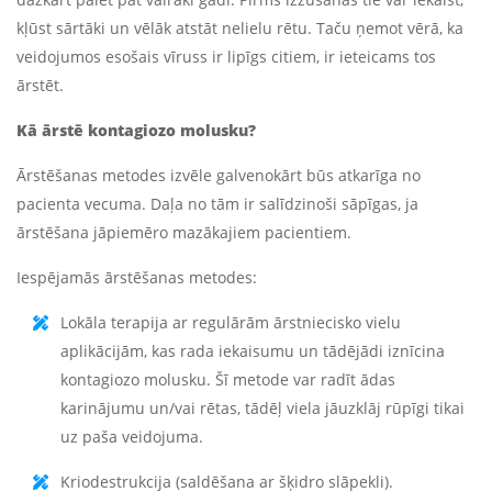
kļūst sārtāki un vēlāk atstāt nelielu rētu. Taču ņemot vērā, ka
veidojumos esošais vīruss ir lipīgs citiem, ir ieteicams tos
ārstēt.
Kā ārstē kontagiozo molusku?
Ārstēšanas metodes izvēle galvenokārt būs atkarīga no
pacienta vecuma. Daļa no tām ir salīdzinoši sāpīgas, ja
ārstēšana jāpiemēro mazākajiem pacientiem.
Iespējamās ārstēšanas metodes:
Lokāla terapija ar regulārām ārstniecisko vielu
aplikācijām, kas rada iekaisumu un tādējādi iznīcina
kontagiozo molusku. Šī metode var radīt ādas
karinājumu un/vai rētas, tādēļ viela jāuzklāj rūpīgi tikai
uz paša veidojuma.
Kriodestrukcija (saldēšana ar šķidro slāpekli).