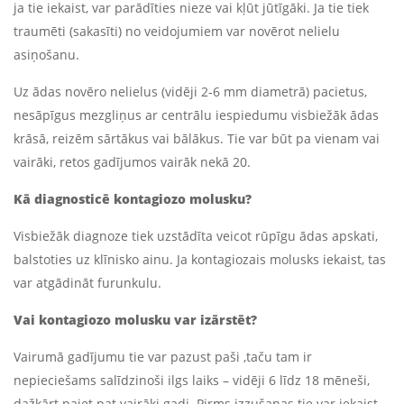
ja tie iekaist, var parādīties nieze vai kļūt jūtīgāki. Ja tie tiek
traumēti (sakasīti) no veidojumiem var novērot nelielu
asiņošanu.
Uz ādas novēro nelielus (vidēji 2-6 mm diametrā) pacietus,
nesāpīgus mezgliņus ar centrālu iespiedumu visbiežāk ādas
krāsā, reizēm sārtākus vai bālākus. Tie var būt pa vienam vai
vairāki, retos gadījumos vairāk nekā 20.
Kā diagnosticē kontagiozo molusku?
Visbiežāk diagnoze tiek uzstādīta veicot rūpīgu ādas apskati,
balstoties uz klīnisko ainu. Ja kontagiozais molusks iekaist, tas
var atgādināt furunkulu.
Vai kontagiozo molusku var izārstēt?
Vairumā gadījumu tie var pazust paši ,taču tam ir
nepieciešams salīdzinoši ilgs laiks – vidēji 6 līdz 18 mēneši,
dažkārt paiet pat vairāki gadi. Pirms izzušanas tie var iekaist,