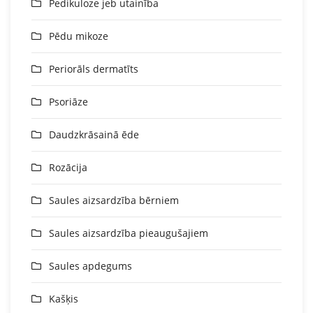
Pedikuloze jeb utainība
Pēdu mikoze
Periorāls dermatīts
Psoriāze
Daudzkrāsainā ēde
Rozācija
Saules aizsardzība bērniem
Saules aizsardzība pieaugušajiem
Saules apdegums
Kašķis