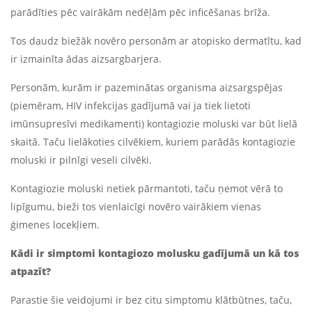
parādīties pēc vairākām nedēļām pēc inficēšanas brīža.
Tos daudz biežāk novēro personām ar atopisko dermatītu, kad
ir izmainīta ādas aizsargbarjera.
Personām, kurām ir pazeminātas organisma aizsargspējas
(piemēram, HIV infekcijas gadījumā vai ja tiek lietoti
imūnsupresīvi medikamenti) kontagiozie moluski var būt lielā
skaitā. Taču lielākoties cilvēkiem, kuriem parādās kontagiozie
moluski ir pilnīgi veseli cilvēki.
Kontagiozie moluski netiek pārmantoti, taču ņemot vērā to
lipīgumu, bieži tos vienlaicīgi novēro vairākiem vienas
ģimenes locekļiem.
Kādi ir simptomi kontagiozo molusku gadījumā un kā tos
atpazīt?
Parastie šie veidojumi ir bez citu simptomu klātbūtnes, taču,