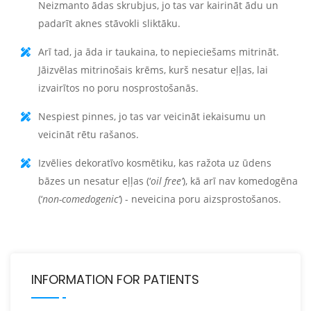
Neizmanto ādas skrubjus, jo tas var kairināt ādu un
padarīt aknes stāvokli sliktāku.
Arī tad, ja āda ir taukaina, to nepieciešams mitrināt.
Jāizvēlas mitrinošais krēms, kurš nesatur eļļas, lai
izvairītos no poru nosprostošanās.
Nespiest pinnes, jo tas var veicināt iekaisumu un
veicināt rētu rašanos.
Izvēlies dekoratīvo kosmētiku, kas ražota uz ūdens
bāzes un nesatur eļļas (‘
oil free’
), kā arī nav komedogēna
(‘
non-comedogenic’
) - neveicina poru aizsprostošanos.
INFORMATION FOR PATIENTS