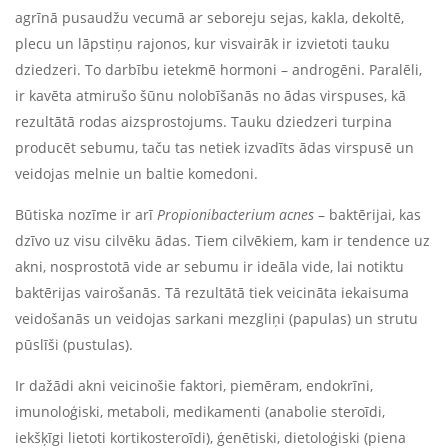
agrīnā pusaudžu vecumā ar seboreju sejas, kakla, dekoltē,
plecu un lāpstiņu rajonos, kur visvairāk ir izvietoti tauku
dziedzeri. To darbību ietekmē hormoni – androgēni. Paralēli,
ir kavēta atmirušo šūnu nolobīšanās no ādas virspuses, kā
rezultātā rodas aizsprostojums. Tauku dziedzeri turpina
producēt sebumu, taču tas netiek izvadīts ādas virspusē un
veidojas melnie un baltie komedoni.
Būtiska nozīme ir arī
Propionibacterium acnes
– baktērijai, kas
dzīvo uz visu cilvēku ādas. Tiem cilvēkiem, kam ir tendence uz
akni, nosprostotā vide ar sebumu ir ideāla vide, lai notiktu
baktērijas vairošanās. Tā rezultātā tiek veicināta iekaisuma
veidošanās un veidojas sarkani mezgliņi (papulas) un strutu
pūslīši (pustulas).
Ir dažādi akni veicinošie faktori, piemēram, endokrīni,
imunoloģiski, metaboli, medikamenti (anabolie steroīdi,
iekšķīgi lietoti kortikosteroīdi), ģenētiski, dietoloģiski (piena