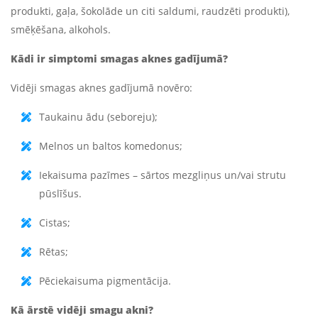
produkti, gaļa, šokolāde un citi saldumi, raudzēti produkti),
smēķēšana, alkohols.
Kādi ir simptomi smagas aknes gadījumā?
Vidēji smagas aknes gadījumā novēro:
Taukainu ādu (seboreju);
Melnos un baltos komedonus;
Iekaisuma pazīmes – sārtos mezgliņus un/vai strutu
pūslīšus.
Cistas;
Rētas;
Pēciekaisuma pigmentācija.
Kā ārstē vidēji smagu akni?