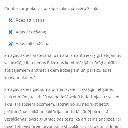
Cīnoties ar jebkuras pakāpes akni, jāievēro 3 soļi:
Ādas attīrīšana;
Ādas ārstēšana;
Ādas mitrināšana.
Smagas aknes ārstēšanai pamatā izmanto iekšķīgi lietojamus
vai iekšķīgi lietojamus līdzekļus kombinācijā ar ārīgi (lokāli)
aplicējamiem ārstnieciskiem līdzekļiem un pareizu ādas
kopšanu ikdienā.
Smagas aknes gadījumā pirmā izvēle ir iekšķīgi lietojams
izotretinoīns, kas tiešā vai netiešā veidā iedarbojas uz visiem
akni izraisošiem posmiem. Izotretinoīnu nedrīkst lietot
grūtniecības laikā un laktācijas periodā, tādēļ pirms tā
uzsākšanas jāveic grūtniecības tests, kā arī asins analīzes, lai
novērtētu vispārējo organisma stāvokli, sevišķi aknu rādītājus