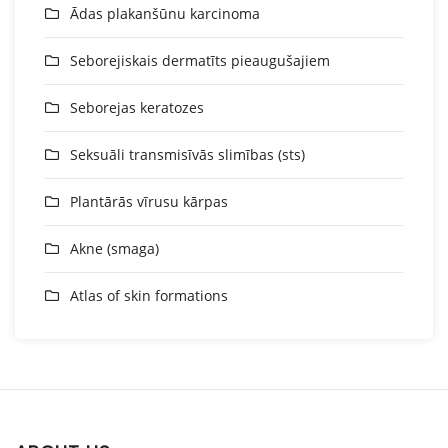
Ādas plakanšūnu karcinoma
Seborejiskais dermatīts pieaugušajiem
Seborejas keratozes
Seksuāli transmisīvās slimības (sts)
Plantārās vīrusu kārpas
Akne (smaga)
Atlas of skin formations