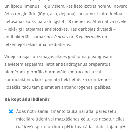
un lipīdu līmeņus. Teju visiem, kas lieto izotretinonīnu, novēro
ādas un gļotādu (lūpu, acu, deguna) sausumu. Izotretinoīna
lietošanas kurss parasti ilgst 4 – 8 mēnešus. Alternatīva izvēle
– iekšķīgi lietojamas antibiotikas. Tās darbojas divējādi –
antibakteriāli, samazinot
P.acnes
un
S.epidermidis
un
ietkemējot iekaisuma mediatorus.
Vidēji smagas un smagas aknes gadījumā pieaugušām
sievietēm espējams lietot antiandrogēnus preparātus,
piemēram, perorālo hormonālo kontracepciju vai
spirinolaktonu, kurš pamatā tiek lietots kā urīndzenošs
līdzeklis, taču tam piemīt arī antiandrogēnas īpašības.
Kā kopt ādu ikdienā?
Ādas notīrīšanai izmanto taukainai ādai paredzētu
micellāro ūdeni vai mazgāšanas gēlu, kas nesatur eļļas
(‘
oil free’
), spirtu un kura pH ir tuvu ādas dabiskajam pH.