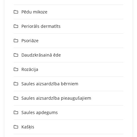
Pēdu mikoze
Periorāls dermatīts
Psoriāze
Daudzkrāsainā ēde
Rozācija
Saules aizsardzība bērniem
Saules aizsardzība pieaugušajiem
Saules apdegums
Kašķis